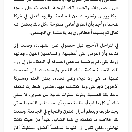
اخطائي وبحثت عن حلول لها. والحمدلله، تمكنت من التغلب
على الصعوبات وتجاوز تلك المرحلة. فحصلت على درجة
البكالوريس وتخرجت من الجامعة، واليوم أعمل في شركة
ضخمة، وأجد بأن الطرق أمامي مفتوحة، وكل ذلك بفضل الله
تعالى ثم بسبب أخطائي في بداية مشواري الجامعي.
في المراحل الأخيرة قبل حصولي على الشهادة، وصلت إلى
قناعة بأن الفرص التي أعطيتها، والمساعدين الذين وجدتهم
في طريقي، لم يوضعوا بمحض الصدفة أو الحظ.. بل إن وراء
تلك التجربة حكمة، وتلك الفرص والمساعدات التي تحصلت
عليها ما هي إلا دين، وعلي قضاءه بنقل العلم ومشاركة
الآخرين تجربتي وما اكتشفته فيها. فكوني اضطررت للتعلم
بالطريقة الصعبة، وفوت سنوات غالية من عمري، لا يعني
ذلك أن كل طالب أو طالبة يجب أن يمر بنفس التجربة حتى
يجد طريقه ويتعلم أسرار التفوق والنجاح في الجامعة. وضعت
لك خلاصة ما تعلمته في هذا الكتاب، لتبدأ من حيث كانت
نهايتي. ولكي تكون في النهاية شخصاً أفضل، ومتفوقاً أكثر