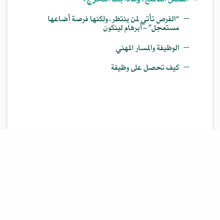
•
الفصل التاسع: وماذا بعد التخرج؟
—
“الفرص تأتي لمن ينتظر، ولكنها فرصة أضاعها
مستعجل” – أبرهام لينكون
—
الوظيفة والمسار المهني
—
كيف تحصل على وظيفة
كافة الحقوق محفوظة 2008 — 2026م