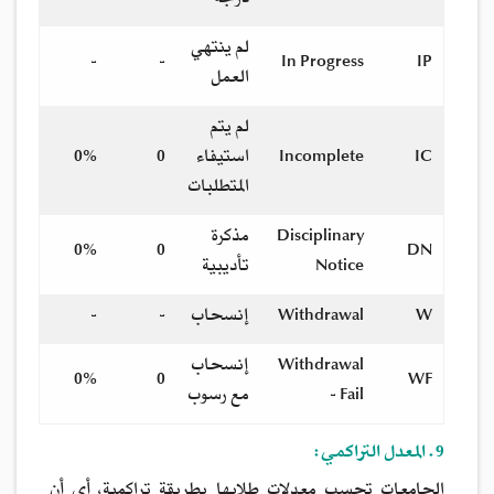
درجة
لم ينتهي
-
-
In Progress
IP
العمل
لم يتم
IC
Incomplete
استيفاء
0
0%
المتطلبات
Disciplinary
مذكرة
0%
0
DN
Notice
تأديبية
W
Withdrawal
إنسحاب
-
-
Withdrawal
إنسحاب
0%
0
WF
- Fail
مع رسوب
9. المعدل التراكمي:
الجامعات تحسب معدلات طلابها بطريقة تراكمية، أي أن