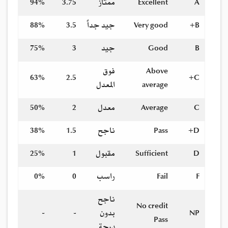
A
Excellent
ممتاز
3.75
94%
B+
Very good
جيد جداً
3.5
88%
B
Good
جيد
3
75%
Above
فوق
63%
2.5
C+
average
المعدل
C
Average
معدل
2
50%
D+
Pass
ناجح
1.5
38%
D
Sufficient
مقبول
1
25%
F
Fail
راسب
0
0%
ناجح
No credit
NP
بدون
-
-
Pass