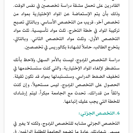
القادرين على تحمل مشقة دراسة تخصصين في نفس الوقت.
وذلك بأن يتم الإستعاضة عن المواد الإختيارية بمواد من
تخصص آخر، قريب من التخصص الأساسي. وبالتالي تصبح
تركيبة المواد في خطة التخرج، ثلث مواد تأسيسية، ثلث مواد
التخصص الأول، وثلث مواد التخصص الثاني. وبالتالي،
يتخرج الطالب، حاملاً لشهادة بكالوريس في تخصصين.
دراسة التخصص المزدوج، ليست بالأمر السهل. ولاحظ بأنك
ستضطر لإلغاء المواد الإختيارية، والتي كنت ستستخدمها في
تخفيف الضغط الدراسي. وستستبدلها بمواد قد تكون ثقيلة.
الحصول على التخصص المزدوج، ليس مستحيلاً، وإن كنت
واثقاً من قدراتك، تحدث مع الجامعة مبكراً، ليتم إرشادك
للخطة التي يجب عليك إتباعها.
6. التخصص الجزئي:
التخصص الجزئي مشابه للتخصص المزدوج، ولكنه لا يغير في
مسمى شهادتك. عادة ما تضعه الجامعة للطلبة الراغبين في