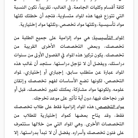
كافة أقسام وكليات الجامعة. في الغالب، تقريباً، تكون النسبة
التي تتوزع فيها هذه المواد متساوية، فتجد أن خطتك ثلثها
مواد تأسيسية، وثلثها مواد تخصص، وثلثها مواد إختيارية.
المواد التأسيسية:
هي مواد إلزامية على جميع الطلبة من
تخصصك، وبعض التخصصات الأخرى القريبة من
تخصصك. يكون تركيز هذه المواد في الفصول الأولى من سنوات
دراستك، ويفضل أن لا تؤجل دراستها. ستجد أن غالب هذه
المواد عبارة عن متطلب سابق، إجباري أو إختياري، لمواد
التخصص، لكونها تضع الأساسات لفهم تخصصك وإتقان
علومه. ولكونها مواد مشتركة، يمكنك تغيير تخصصك، قبل أو
فور نجاحك فيها، دون أية تأثير على موعد تخرجك.
مواد التخصص:
هذه المواد إلزامية فقط على طلاب تخصصك
فقط، وقد يتاح بعضها كمواد إختيارية للطلاب من
التخصصات الأخرى. وهي المواد التي من خلالها ستتعرف
على فنون تخصصك وأسراره. يفضل أن لا تبدأ بدراستها، إلا