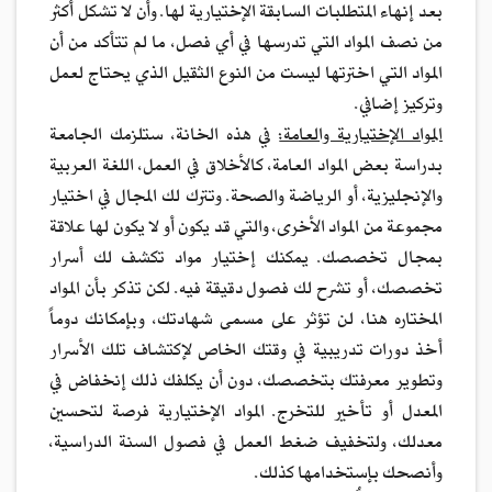
بعد إنهاء المتطلبات السابقة الإختيارية لها. وأن لا تشكل أكثر
من نصف المواد التي تدرسها في أي فصل، ما لم تتأكد من أن
المواد التي اخترتها ليست من النوع الثقيل الذي يحتاج لعمل
وتركيز إضافي.
المواد الإختيارية والعامة:
في هذه الخانة، ستلزمك الجامعة
بدراسة بعض المواد العامة، كالأخلاق في العمل، اللغة العربية
والإنجليزية، أو الرياضة والصحة. وتترك لك المجال في اختيار
مجموعة من المواد الأخرى، والتي قد يكون أو لا يكون لها علاقة
بمجال تخصصك. يمكنك إختيار مواد تكشف لك أسرار
تخصصك، أو تشرح لك فصول دقيقة فيه. لكن تذكر بأن المواد
المختاره هنا، لن تؤثر على مسمى شهادتك، وبإمكانك دوماً
أخذ دورات تدريبية في وقتك الخاص لإكتشاف تلك الأسرار
وتطوير معرفتك بتخصصك، دون أن يكلفك ذلك إنخفاض في
المعدل أو تأخير للتخرج. المواد الإختيارية فرصة لتحسين
معدلك، ولتخفيف ضغط العمل في فصول السنة الدراسية،
وأنصحك بإستخدامها كذلك.