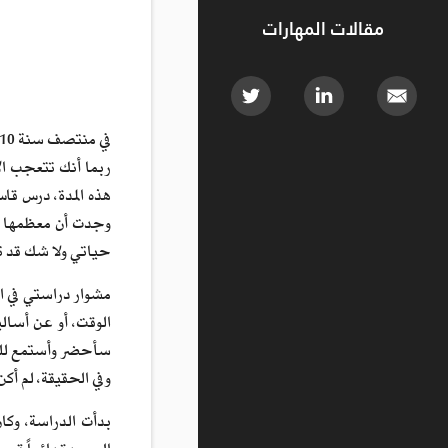
مقالات المهارات
ربما أنك تتعجب ال
هذه المدة، درس قاس
وجدت أن معظمها يت
حياتي ولا شك قد تغي
الوقت، أو عن أسالي
سأحضر وأستمع للم
وفي الحقيقة، لم أك
بدأت الدراسة، وكا