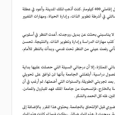
بعد إنتهاء البرنامج التدريبي، أرسلت للعمل في فرع الشركة في مدينة الخفجي، وهي تبعد عن محل إقامتي 400 كيلومتر. كنت أذهب لتلك المدينة، وأعود في عطلة
لتي في أشرطة تطوير الذات، وإدارة الحياة، ومهارات التغيير
 لا يناسبني بحثت عن بديل، ووجدته. أعدت النظر في أسلوبي
كتب مهارات الدراسة وإدارة وتطوير الذات. والنتيجة، تحسن
ني رفعت عيني من النظر تحت قدمي، وبدأت بالنظر للأمام،
ي الممتازة، إلا أن درجاتي السيئة التي حصلت عليها بداية
صول دراسية، أبلغتني الجامعة بأنها لن توافق على تحويلي
 تجربتي الطويلة، والسنوات التي أضعتها، لم أرغب في أن
اسة بالخارج، فإنسحبت من جامعة الملك فهد للبترول والمعادن.
ين، فله كل الحمد والشكر.
ضيري قبل الإلتحاق بالجامعة. يحتوي هذا المقرر بالإضافة إلى
ة. ووجدت في هذه المواد ضالتي، وفكرت فيما لو كانت هذه المواد