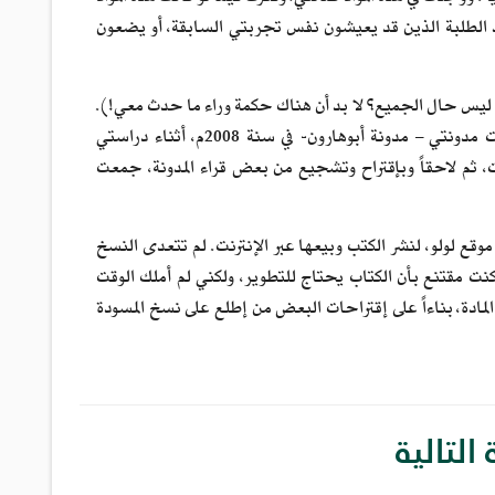
د الطلبة الذين قد يعيشون نفس تجربتي السابقة، أو يضعون
هذا ليس حال الجميع؟ لا بد أن هناك حكمة وراء ما حدث معي!).
آمنت بأن ما حدث معي كالدَيَن، قضاؤه مشاركة الآخرين تجربتي، وما تعلمته منها. فإفتتحت مدونتي – مدونة أبوهارون- في سنة 2008م، أثناء دراستي
، ثم لاحقاً وبإقتراح وتشجيع من بعض قراء المدونة، جمعت
 موقع لولو، لنشر الكتب وبيعها عبر الإنترنت. لم تتعدى النسخ
كنت مقتنع بأن الكتاب يحتاج للتطوير، ولكني لم أملك الوقت
ادة، بناءاً على إقتراحات البعض من إطلع على نسخ المسودة
التالية