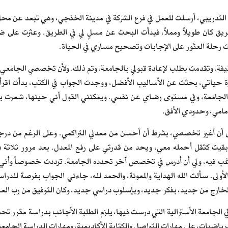
ريق كان طويلاً ومملاً، فبدأت البحث عن مسلٍ لي في الطريق. وعثرت على ضا
ت رحلة العثور على الإجابات وتصحيح مساري في الحياة.
يفة، وتقدمت بطلب لإعادة قبولي بالجامعة، وتم ذلك. ولأن تخصصي الجامعي
ارة حياتي، بحثت عن الأساليب الأفضل، ووجدت الجواب في الكتب، بدأت اقرأ 
 الجامعة، وفي مستوى رضاي عن نفسي. ويمكنني القول أني حينها، شعرت بأ
مامي، وحدودي الأفق.
 أن أغير تخصصي، بشرط أن أحسن من معدلي التراكمي. وعلى الرغم من درجات
قيت كثقل أحمله معي، ويحد من قدرتي على رفع المعدل. بعد مرور ثلاثة ف
فيه، ولي أن أدرس في تخصص آخر تحدده الجامعة. ترددت خصوصاً وأني بعد
الأولى. سألت الله الهداية والمعونة، والحمد لله، جاءني الجواب بفرصة للدر
خارج من جديد، بفكر جديد، وبإسلوب دراسي جديد، وكان التوفيق من رب العالم
ي الجامعة الأسترالية التي درست فيها، يلزم الطلبة الأجانب بدراسة مقرر تح
لرياضيات، على مهارات التواصل والكتابة الأكاديمية، ومهارات الدراسة الجامعي