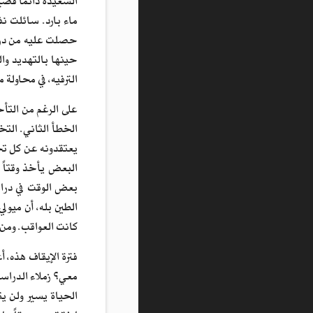
السعيدة دائماً قصي
ماء بارد. سائلت نف
حصلت عليه من درجات
حينها بالتهديد وا
الترفيه، في محاولة
على الرغم من التأ
الخطأ الثاني. الت
يعتقدونه عن كل تخ
البعض يأخذ وقتاً 
بعض الوقت في دراس
الطين بله، أن ميول
كانت العواقب. ومن 
فترة الإيقاف هذه، 
معي؟ زملاء الدراسة
الحياة يسير ولن ي