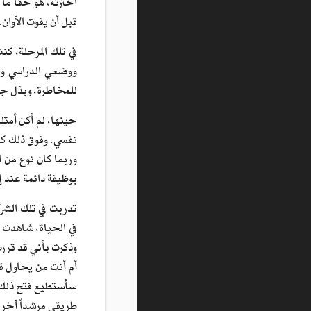
اخترته، هو حقاً ما
قبل أن يفوت الأوان.
في تلك المرحلة، ك
ووضعي الدراسي وال
للمخاطرة، وبذل ج
حينها، لم أكن أمتل
نفسي. وفوق ذلك كله
وربما كان نوع من ا
بوظيفة دائمة عند إ
تدربت في تلك الشر
في الحياة، شاهدت 
وذكرت بأني قد قررت
أم أنت من يحاول قف
سأستطيع فتح ذلك الب
طريقي مرشداً آخر.