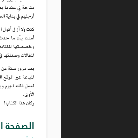
متاحة لي عندما بد
أرجلهم في بداية ال
كنت ولا أزال أقول 
وخصصتها للكتابة ع
المقالات وصنفتها ف
بعد مرور سنة من افت
المباعة عبر الموقع
لعمل ذلك. اليوم و
الأولى.
وكان هذا الكتاب!
الصفحة ا