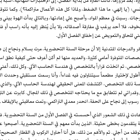
رة، بعد مرورها، كانت الفترة من بداية الفصل، إلى الإختبارات النهائية، أش
سي: (يا إلهي، ما هذا الضغط، ولماذا كل هذه الأعمال متراكمة؟). وكما تتوق
. رسبت في معظم المواد، وأصبح علي إعادتها، وبالتالي بدأت الهوة بيني و
لخوف، فلا أحد يرغب في مفارقة أصدقائه، ولا بأن يُنظر إليه بأنه راسب أو
 مني للحاق والتعويض عن إخفاق الفصل الأول.
خر والدرجات المتدنية إلا أن مرحلة السنة التحضيرية، مرت بسلام ونجاح إ
خصصات المتوفرة أمامي كثيرة، والعديد منها لم أكن أعرف حتى كيفية نطق ا
صص، ثم اتخذت قراراً بالتخصص في هندسة الحاسب الآلي. وكل ذلك، أعني الم
أطول لإختيار مطعماً سيتناولون فيه غداءاً، وأنا رسمت مستقبلي وحددت ا
ة ذلك التخصص، اكتشفت المعنى الحقيقي لهندسة الحاسب الآلي، والذي لم 
ي وقدراتي لم تتطابق مع ما يحتاجه المتخصص في ذلك المجال. كابرت عن التر
رسوب إلى نجاح على الحفة، انحدر معدلي التراكمي، وتمت معاقبتي بالإيقاف 
أعادت لي ذلك الشعور الذي أحسسته في الفصل الأول من السنة التحضيرية. ف
 يتقدمون بخطى حثيثة. الذين بدأت معهم في السنة التحضيرية، أصبحوا على ب
توقف من أجلي. ثم والأهم من ذلك، هل أنا أحاول الركوب في القطار ال