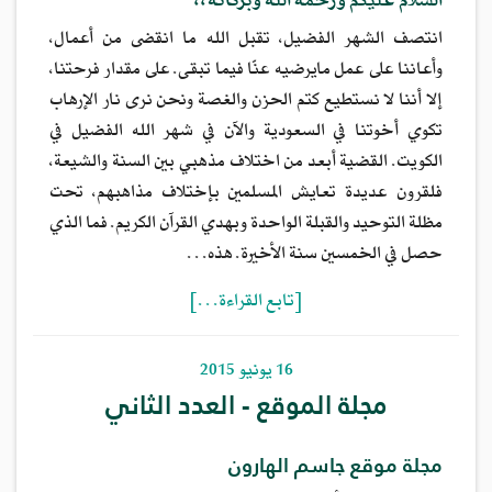
السلام عليكم ورحمة الله وبركاته،،
انتصف الشهر الفضيل، تقبل الله ما انقضى من أعمال،
وأعاننا على عمل مايرضيه عنّا فيما تبقى. على مقدار فرحتنا،
إلا أننا لا نستطيع كتم الحزن والغصة ونحن نرى نار الإرهاب
تكوي أخوتنا في السعودية والآن في شهر الله الفضيل في
الكويت. القضية أبعد من اختلاف مذهبي بين السنة والشيعة،
فلقرون عديدة تعايش المسلمين بإختلاف مذاهبهم، تحت
مظلة التوحيد والقبلة الواحدة وبهدي القرآن الكريم. فما الذي
حصل في الخمسين سنة الأخيرة. هذه…
[تابع القراءة…]
16 يونيو 2015
مجلة الموقع - العدد الثاني
مجلة موقع جاسم الهارون