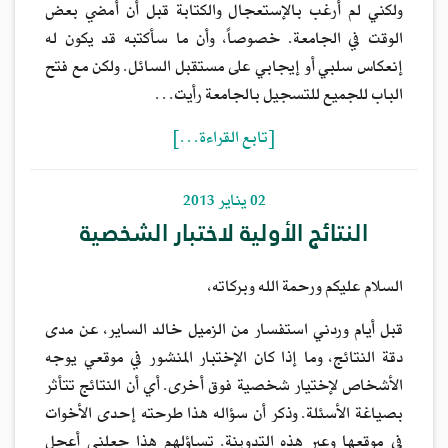
ولكني لم أرغب بالإستعجال والكتابة قبل أن أمضي بعض
الوقت في الجامعة. خصوصاً، وأن ما سأكتبه قد يكون له
إنعكاس سلبي أو إيجابي على مستقبل السائل. ولكن مع فتح
الباب للجميع للتسجيل بالجامعة رأيت…
[تابع القراءة…]
02 يناير 2013
النتائج الأولية لاختبار الشخصية
السلام عليكم ورحمة الله وبركاته،
قبل أيام وردني استفسار من الزميل خالد الساير، عن مدى
دقة النتائج، وما إذا كان الإختبار المنشور في موقعي يوجه
الأشخاص لإختيار شخصية فوق أخرى. أي أن النتائج تتأثر
بصياغة الأسئلة. وذكر أن سؤاله هذا طرحته إحدى الأخوات
في موقعها وعبر هذه التدوينة. تساؤلهم هذا جعلني أعجل