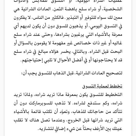
عمليات الشراء اليومية، أو التسوق للملابس والأدوات
الشخصية، أو شراء سلع باهضة الثمن. العادات الشرائية هي
معين لك سواء للتوفير أو التبذير. فالكثير من الناس، لا يفكرون
في التسوق اليومي، أو يذهبون للسوق دون أن يكون لديهم أي
معرفة بالأشياء التي يرغبون بشراءها، وحتى عند شراء سلع
غاليه أو غير ذات خصائص غير مفهومة لا يقومون بالسؤال أو
البحث قبل الشراء. وبالتالي، يخسر هؤلاء مبالغ في شراء سلع
قد لا يحتاجونها أو في أفضل الأحوال لا تلبي إحتياجتهم.
لتصحيح العادات الشرائية، قبل الذهاب للتسوق يجب أن:
تخطط لعملية التسوق
التخطيط للتسوق يكون بمعرفة ماذا تريد شراءه، ولماذا تريد
شراءه، وكم ستدفع لشراءه. لا تذهب للسوبرماركت دون أن
تتأكد من حاجاتك للذهاب، وتعوّد أن تكتب قائمة بالأشياء
التي تريد شرائها قبل الخروج، وعندما تصل هناك لا تقلب
عينك بين الأرفف بحثاً عن شيء إضافي لتشتريه.