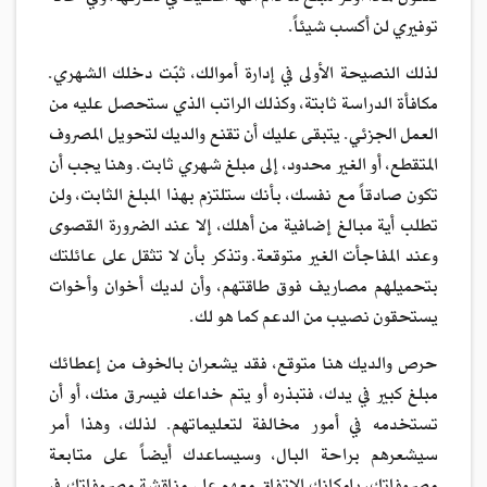
توفيري لن أكسب شيئاً.
لذلك النصيحة الأولى في إدارة أموالك، ثبّت دخلك الشهري.
مكافأة الدراسة ثابتة، وكذلك الراتب الذي ستحصل عليه من
العمل الجزئي. يتبقى عليك أن تقنع والديك لتحويل المصروف
المتقطع، أو الغير محدود، إلى مبلغ شهري ثابت. وهنا يجب أن
تكون صادقاً مع نفسك، بأنك ستلتزم بهذا المبلغ الثابت، ولن
تطلب أية مبالغ إضافية من أهلك، إلا عند الضرورة القصوى
وعند المفاجأت الغير متوقعة. وتذكر بأن لا تثقل على عائلتك
بتحميلهم مصاريف فوق طاقتهم، وأن لديك أخوان وأخوات
يستحقون نصيب من الدعم كما هو لك.
حرص والديك هنا متوقع، فقد يشعران بالخوف من إعطائك
مبلغ كبير في يدك، فتبذره أو يتم خداعك فيسرق منك، أو أن
تستخدمه في أمور مخالفة لتعليماتهم. لذلك، وهذا أمر
سيشعرهم براحة البال، وسيساعدك أيضاً على متابعة