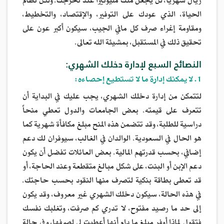
ريال شهرياً، لن يجعل منك مليونيراً عند تخرجك. ولكن نظام
الحياة، الذي عودك على التوفير، والإقتصاد، والتخطيط،
ومقاومة إغراء صرف كل مافي الجيب، سيكون أكبر عون على
تحقيق ذلك في المستقبل، بمشيئة الله تعالى.
النصائح السبع لإدارة دخلك الشهري:
1. لا يمكنك إدارة ما لا تستطيع إحصاءه:
لتتمكن من إدارة دخلك الشهري، يجب عليك في البداية أن
تتعرف على قيمته. بعض الجامعات والدول تعطي منحاً
دراسية للطلبة، وقد تتضمن هذه المنح مبلغ مكافأة شهرية كما
هو الحال في السعودية. الوالدان في الغالب، سيوفران لك دعم
إضافي، بحسب قدرتهم المالية. بعض العائلات تفضل أن يكون
دعم الإبن أو البنت، على شكل مبالغ متقطعة وعند الحاجة، أو
قد تعطى بطاقة بنكية لتصرف منها النقود بحسب حاجتك.
في هذه الحالة، سيكون دخلك الشهري غير معروف، وقد يكون
إلى حد ما رصيد مفتوح، لا تدري كم صرفت، وتغلبك نفسك
فتقول لماذا أوفر مبلغ ما دام أنها أعطيت لي لصرفها، وفي حالة