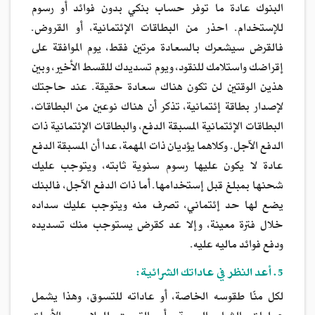
البنوك عادة ما توفر حساب بنكي بدون فوائد أو رسوم
للإستخدام. احذر من البطاقات الإئتمانية، أو القروض.
فالقرض سيشعرك بالسعادة مرتين فقط، يوم الموافقة على
إقراضك واستلامك للنقود، ويوم تسديدك للقسط الأخير، وبين
هذين الوقتين لن تكون هناك سعادة حقيقة. عند حاجتك
لإصدار بطاقة إئتمانية، تذكر أن هناك نوعين من البطاقات،
البطاقات الإئتمانية المسبقة الدفع، والبطاقات الإئتمانية ذات
الدفع الآجل. وكلاهما يؤديان ذات المهمة، عدا أن المسبقة الدفع
عادة لا يكون عليها رسوم سنوية ثابته، ويتوجب عليك
شحنها بمبلغ قبل إستخدامها. أما ذات الدفع الآجل، فالبنك
يضع لها حد إئتماني، تصرف منه ويتوجب عليك سداده
خلال فترة معينة، وإلا عد كقرض يستوجب منك تسديده
ودفع فوائد ماليه عليه.
5. أعد النظر في عاداتك الشرائية:
لكل منّا طقوسه الخاصة، أو عاداته للتسوق، وهذا يشمل