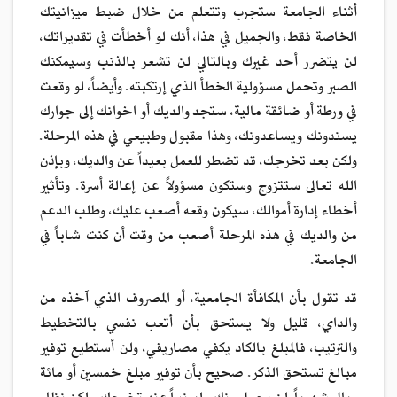
أثناء الجامعة ستجرب وتتعلم من خلال ضبط ميزانيتك
الخاصة فقط، والجميل في هذا، أنك لو أخطأت في تقديراتك،
لن يتضرر أحد غيرك وبالتالي لن تشعر بالذنب وسيمكنك
الصبر وتحمل مسؤولية الخطأ الذي إرتكبته. وأيضاً، لو وقعت
في ورطة أو ضائقة مالية، ستجد والديك أو اخوانك إلى جوارك
يسندونك ويساعدونك، وهذا مقبول وطبيعي في هذه المرحلة.
ولكن بعد تخرجك، قد تضطر للعمل بعيداً عن والديك، وبإذن
الله تعالى ستتزوج وستكون مسؤولاً عن إعالة أسرة. وتأثير
أخطاء إدارة أموالك، سيكون وقعه أصعب عليك، وطلب الدعم
من والديك في هذه المرحلة أصعب من وقت أن كنت شاباً في
الجامعة.
قد تقول بأن المكافأة الجامعية، أو المصروف الذي آخذه من
والداي، قليل ولا يستحق بأن أتعب نفسي بالتخطيط
والترتيب، فالمبلغ بالكاد يكفي مصاريفي، ولن أستطيع توفير
مبالغ تستحق الذكر. صحيح بأن توفير مبلغ خمسين أو مائة