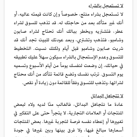
لا تستعجل بالشراء
لا تستعجل بشراء منتج، خصوصاً وإن كانت قيمته عاليه، أو
أنك غير متأكد بعد من حاجتك له. قد تذهب للسوق لشراء
عطر، فتشتريه ويخطر ببالك أنك تحتاج لشراء صابون
وشامبو، فتذهب وتشتري، وبعد عودتك للبيت تجد أنك قد
شريت صابون وشامبو قبل أيام ولكنك نسيت. التخطيط
للتسوق وعدم الإستعجال بالشراء سيكون سهلاً عليك تطبيقه
في حياتك، إن وضعت لنفسك يوماً من أيام الأسبوع وتسميه
يوم التسوق. ترتب نفسك وتضع قائمة تتأكد من أنك محتاج
لشرائها، وتذهب للتسوق وفقاً للقائمة دون زيادة أو نقص.
لا تتجاهل البدائل
عادة ما نتجاهل البدائل، فالغالب منّا لديه ولاء لبعض
المنتجات أو العلامات التجارية، لا يتجرأ حتى على التفكير في
تغييرها أو إعطاء نفسه فرصة لتجربة غيرها. بعض المنتجات
أسعارها مبالغ فيها، ولا فرق بينها وبين غيرها في جودة