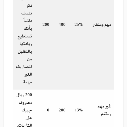
ذكر
نفسك
دائماً
مهم ومتغير
25%
400
200
بأنك
تستطيع
زيادتها
بالتقليل
من
المصاريف
الغير
مهمة.
200 ريال
مصروف
غير مهم
13%
200
0
جيبك
ومتغير
على
النثريات.