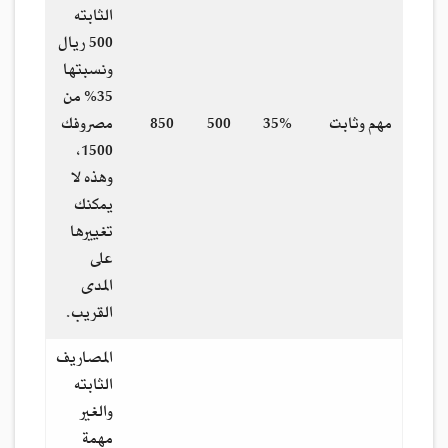
الثابته
500 ريال
ونسبتها
35% من
مهم وثابت
35%
500
850
مصروفك
1500،
وهذه لا
يمكنك
تغييرها
على
المدى
القريب.
المصاريف
الثابته
والغير
مهمة