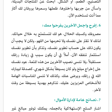
التصنيع، الطعم، أو الشكل. ابحث عن المنتجات البديلة،
واسأل من جربها واختبرها، فلعلها وسعرها يروقان لك أكثر
مما أنت تستخدم الآن.
6. إفرح واجعل الآخرين يفرحوا معك:
مصروفك وكسبك الحلال، هو لك لتستمتع به خلال حياتك.
لذلك لا تقتر على نفسك ولا تحرمها من اللهو، ولكن لا يجب أن
يكون ذلك على حساب تطوير نفسك، وتذكر بأن تطوير نفسك
استثمار تنفقه الآن، أملاً في أن يكون سبب في زيادة رزقك
مستقبلاً. ولا تنسى نصيب الآخرين من هذه المتعة، عود نفسك
على إخراج مبلغ ولو كان بسيطاً بشكل شهري، كصدقة ليبارك
الله في رزقك، ويرضى عنك. وكذلك لا تنسى المناسبات الهامة
للأشخاص العزيزين عليك، تذكرهم بهدية بسيطة من وقت
لآخر.
7. نصائح عامة لإدارة الأموال:
اشتر السلع الإستهلاكية بالجمله، يمكنك توفير مبالغ غير