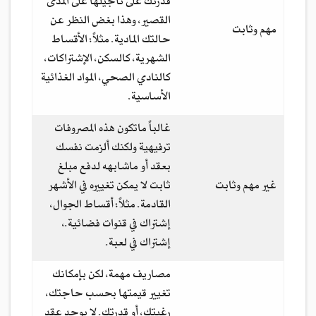
قدرتك على تأجيلها على المدى
القصير، وهذا بغض النظر عن
مهم وثابت
حالتك المادية. مثلاً: الأقساط
الشهرية، كالسكن، الإشتراكات،
كالنادي الصحي، المواد الغذائية
الأساسية.
غالباً ماتكون هذه المصروفات
ترفيهية ولكنك ألزمت نفسك
بعقد أو ماشابهه لدفع مبلغ
غير مهم وثابت
ثابت لا يمكن تغييره في الأشهر
القادمة. مثلاً: أقساط الجوال،
إشتراك في قنوات فضائية.،
إشتراك في لعبة.
مصاريف مهمة، لكن بإمكانك
تغيير قيمتها بحسب حاجتك،
رغبتك، أو قدرتك. لا يوجد عقد