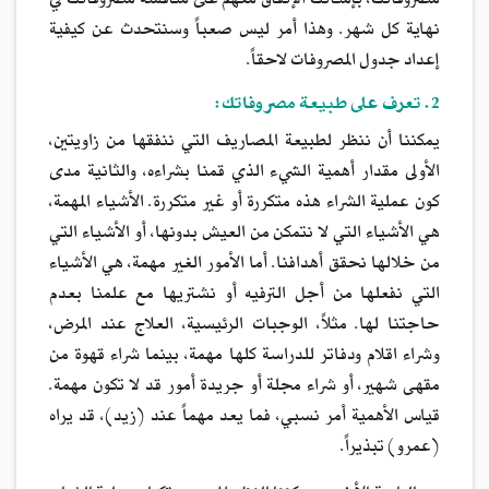
مصروفاتك، بإمكانك الإتفاق معهم على مناقشة مصروفاتك في
نهاية كل شهر. وهذا أمر ليس صعباً وسنتحدث عن كيفية
إعداد جدول المصروفات لاحقاً.
2. تعرف على طبيعة مصروفاتك:
يمكننا أن ننظر لطبيعة المصاريف التي ننفقها من زاويتين،
الأولى مقدار أهمية الشيء الذي قمنا بشراءه، والثانية مدى
كون عملية الشراء هذه متكررة أو غير متكررة. الأشياء المهمة،
هي الأشياء التي لا نتمكن من العيش بدونها، أو الأشياء التي
من خلالها نحقق أهدافنا. أما الأمور الغير مهمة، هي الأشياء
التي نفعلها من أجل الترفيه أو نشتريها مع علمنا بعدم
حاجتنا لها. مثلاً، الوجبات الرئيسية، العلاج عند المرض،
وشراء اقلام ودفاتر للدراسة كلها مهمة، بينما شراء قهوة من
مقهى شهير، أو شراء مجلة أو جريدة أمور قد لا تكون مهمة.
قياس الأهمية أمر نسبي، فما يعد مهماً عند (زيد)، قد يراه
(عمرو) تبذيراً.