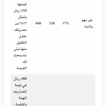
قيمتها
250 ريال
وتمثل
غير مهم
17%
250
600
17% من
وثابت
مصروفك،
حاول
التقليل
منها متى
ماسنحت
لك
الفرصة.
400 ريال
هي قيمة
المصاريف
المهمة
والمتغيرة،