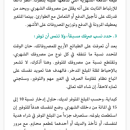
قيمة الدفعة الشهرية التي تدفعها قليلة بنظرك. أنظر دائماً
للإرتباط الثابت على أنه يقلل من مصروفك الشهري، ويحد من
قدرتك على تأجيل الدفع أو التعامل مع الطوارئ. بينما المتغير
يعطيك المرونة في الدفع وتوزيع المصروفات على الأشهر.
3. حدد نسب صرفك مسبقاً، ولا تنسى أن توفر:
بعد أن تعرفت على الطبائع الأربع للمصروفاتك، حان الوقت
لتحدد نسبة ما تنفقه في كل نوع من مصروفك الشهري،
وتقتطع نسبة من مصروفك للتوفير. وهنا أذكرك، لا تشعر
بالإحباط لقلة المبلغ المدخر، فالهدف هنا تعويد نفسك على
اتباع نظام لمقاومة الصرف في الغير مهم والتوفير، وستجني
ثماره لاحقاً، إن شاء الله تعالى.
كبداية، وحسب المبلغ المتوفر لديك، حاول إدخار نسبة 10 إلى
15 في المائة من دخلك الشهري. وضع لنفسك هدفاً للتوفير إن
استطعت بلوغه، ستصرف جزءاً من المبلغ الموفر في شراء هدية
لنفسك، أو تأخذ والديك أو أحدهما لمطعم محترم. مع مرور