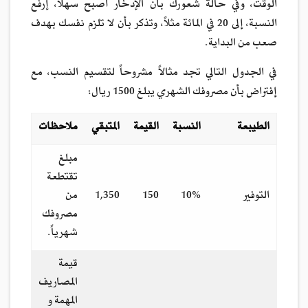
الوقت، وفي حالة شعورك بأن الإدخار أصبح سهلاً، إرفع
النسبة، إلى 20 في المائة مثلاً، وتذكر بأن لا تلزم نفسك بهدف
صعب من البداية.
في الجدول التالي تجد مثالاً مشروحاً لتقسيم النسب، مع
إفتراض بأن مصروفك الشهري يبلغ 1500 ريال:
الطيبعة
النسبة
القيمة
المتبقي
ملاحظات
مبلغ
تقتطعة
التوفير
10%
150
1,350
من
مصروفك
شهرياً.
قيمة
المصاريف
المهمة و