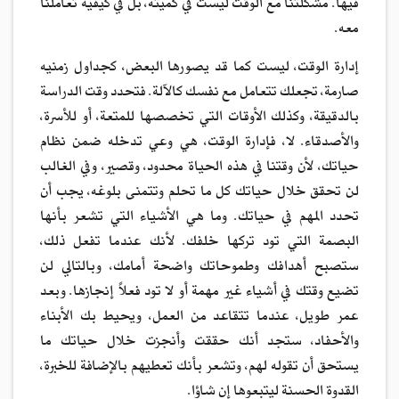
فيها. مشكلتنا مع الوقت ليست في كميته، بل في كيفية تعاملنا
معه.
إدارة الوقت، ليست كما قد يصورها البعض، كجداول زمنيه
صارمة، تجعلك تتعامل مع نفسك كالآلة. فتحدد وقت الدراسة
بالدقيقة، وكذلك الأوقات التي تخصصها للمتعة، أو للأسرة،
والأصدقاء. لا، فإدارة الوقت، هي وعي تدخله ضمن نظام
حياتك، لأن وقتنا في هذه الحياة محدود، وقصير، وفي الغالب
لن تحقق خلال حياتك كل ما تحلم وتتمنى بلوغه، يجب أن
تحدد المهم في حياتك. وما هي الأشياء التي تشعر بأنها
البصمة التي تود تركها خلفك. لأنك عندما تفعل ذلك،
ستصبح أهدافك وطموحاتك واضحة أمامك، وبالتالي لن
تضيع وقتك في أشياء غير مهمة أو لا تود فعلاً إنجازها. وبعد
عمر طويل، عندما تتقاعد من العمل، ويحيط بك الأبناء
والأحفاد، ستجد أنك حققت وأنجزت خلال حياتك ما
يستحق أن تقوله لهم، وتشعر بأنك تعطيهم بالإضافة للخبرة،
القدوة الحسنة ليتبعوها إن شاؤا.