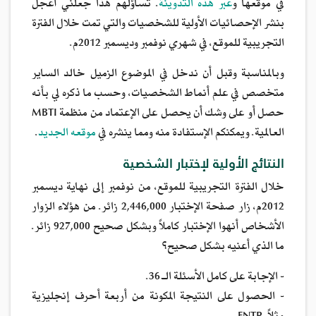
في موقعها و
عبر هذه التدوينة
. تساؤلهم هذا جعلني أعجل
بنشر الإحصائيات الأولية للشخصيات والتي تمت خلال الفترة
التجريبية للموقع، في شهري نوفمبر وديسمبر 2012م.
وبالمناسبة وقبل أن ندخل في الموضوع الزميل خالد الساير
متخصص في علم أنماط الشخصيات، وحسب ما ذكره لي بأنه
حصل أو على وشك أن يحصل على الإعتماد من منظمة MBTI
العالمية. ويمكنكم الإستفادة منه ومما ينشره في
موقعه الجديد
.
النتائج الأولية لإختبار الشخصية
خلال الفترة التجريبية للموقع، من نوفمبر إلى نهاية ديسمبر
2012م، زار صفحة الإختبار 2,446,000 زائر. من هؤلاء الزوار
الأشخاص أنهوا الإختبار كاملاً وبشكل صحيح 927,000 زائر.
ما الذي أعنيه بشكل صحيح؟
- الإجابة على كامل الأسئلة الـ 36.
- الحصول على النتيجة المكونة من أربعة أحرف إنجليزية