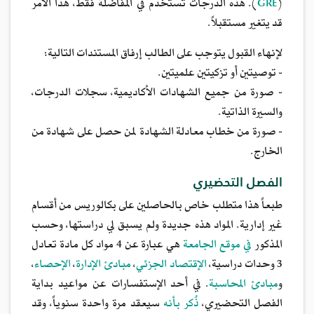
(
GRE
). هذه الدرجات تستخدم في المفاضلة فقط، هذا الأمر
قد يتغير مستقبلاً.
لإنهاء القبول يتوجب على الطالب إرفاق المستندات التالية:
- توصيتين أو تزكيتين علميتين.
- صورة من جميع الشهادات الأكاديمية، سجلات الدرجات،
والسيرة الذاتية.
- صورة من خطاب معادلة الشهادة لمن حصل على شهادة من
الخارج.
الفصل التحضيري
طبعاً هذا متطلب خاص بالحاصلين على بكالوريس من أقسام
غير إدارية. المواد هذه جديدة ولم يسبق لي دراستها، وحسب
المذكور
في موقع الجامعة
هي عبارة عن 4 مواد كل مادة تعادل
3 وحدات دراسية،
الإقتصاد الجزئي
،
مبادئ الإدارة
،
الإحصاء
،
و
مبادئ المحاسبة
. في أحد الإستفسارات عن مواعيد بداية
الفصل التحضيري،
ذُكر بأنه
سيعقد مرة واحدة سنوياً، وقد