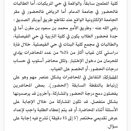
كلية المعلمين سابقاً، والواقعة في حي المريكبات، أما الطالبات
فالحضور في جامعة الدمام. أما الرياض فالحضور في مقر
الجامعة الإلكترونية الواقع عند تقاطع طريق أبوبكر الصديق -
رضي الله عنه - وطريق الأمير محمد بن سعود بن مقرن. أما في
جدة فحضور الطلاب يكون في كلية التربية في حي الفيصلية،
والطالبات في مجمع كلية البنات في حي الفيصلية. خلال فترة
دراستي كان غياب أكثر من 25% من عدد المحاضرات يؤدي
للحرمان من دخول الإختبار. ولكل محاضر أسلوب في حساب
درجات الحضور، أو الخصم على الغياب.
المشاركة:
التفاعل في المحاضرات يشكل عنصر مهم وهو على
إرتباط بالنقطة السابقة (الحضور). بعض المحاضرين
يفضلون دمج درجة الحضور والمشاركة، وآخرون قد يرصدونها
بشكل منفصل. قد تكون المشاركة من خلال الإجابة على
الأسئلة أثناء المحاضرة، أو قد يتم إعطاء الطلبة واجب لإعداد
عرض تقديمي مختصر (5 إلى 15 دقيقة) تشرح فيه إجابة على
سؤال.