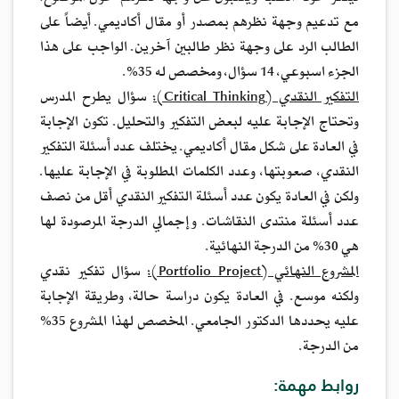
مع تدعيم وجهة نظرهم بمصدر أو مقال أكاديمي. أيضاً على
الطالب الرد على وجهة نظر طالبين آخرين. الواجب على هذا
الجزء اسبوعي، 14 سؤال، ومخصص له 35%.
التفكير النقدي (Critical Thinking):
سؤال يطرح المدرس
وتحتاج الإجابة عليه لبعض التفكير والتحليل. تكون الإجابة
في العادة على شكل مقال أكاديمي. يختلف عدد أسئلة التفكير
النقدي، صعوبتها، وعدد الكلمات المطلوبة في الإجابة عليها.
ولكن في العادة يكون عدد أسئلة التفكير النقدي أقل من نصف
عدد أسئلة منتدى النقاشات. وإجمالي الدرجة المرصودة لها
هي 30% من الدرجة النهائية.
المشروع النهائي (Portfolio Project):
سؤال تفكير نقدي
ولكنه موسع. في العادة يكون دراسة حالة، وطريقة الإجابة
عليه يحددها الدكتور الجامعي. المخصص لهذا المشروع 35%
من الدرجة.
روابط مهمة: