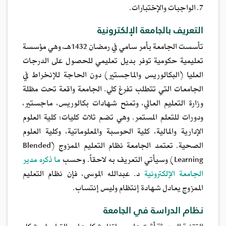
7. الواجبات والإختبارات.
التعريف بالجامعة الإلكترونية
تأسست الجامعة بأمر سامي في رمضان 1432هـ، وهي مؤسسة
تعليمية حكومية توفر بديل تعليمي للحصول على الدرجات
العليا (البكالوريس والماجستير) دون الحاجة للإنخراط في
الجامعات التي تتطلب تفرغ كلي. الجامعة واقعة تحت مظلة
وزارة التعليم العالي، وتمنح شهادات بكالوريس، ماجستير،
ودورات للتعلم المستمر. وهي تضم ثلاث كليات: كلية العلوم
الإدارية والمالية، كلية الحوسبة والمعلوماتية، وكلية العلوم
الصحية. تعتمد الجامعة نظام التعليم الممزوج (Blended
Learning) وسيأتي التعريف به لاحقاً. وحسب
ما ذكره مدير
الجامعة الإلكترونية
د. عبدالله الموسى، فإن نظام التعليم
الممزوج يعادل شهادة إنتظام وليس إنتساب.
نظام الدراسة في الجامعة