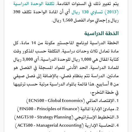
يتم تغيير ذلك في السنوات القادمة.
تكلفة الوحدة الدراسية
(2013) تساوي 130 ريال
أي أن المادة الواحدة تكلف 390
ريال وإجمالي مواد الفصل 1,560 ريال.
الخطة الدراسية
الخطة الدراسية لبرنامج الماجستير مكونة من 14 مادة، كل
مادة تعادل ثلاث وحدات دراسية. التكلفة حسب المذكور وقت
كتابة المقال هي 1,000 ريال للوحدة الدراسية، أي 3,000 ريال
للمادة الدراسية. الحد الأدنى للمواد المسجلة في الفصل هو
مادتين. الدراسة تتم بنظام فصلي، بالإضافة إلى فصل صيفي
من 8 أسابيع. هذا قائمة بالمواد الدراسية مرتبة حسب ترتيبها
في خطة التخرج:
1. الإقتصاد العالمي (ECN500 - Global Economics)
2. مبادئ الإدارة المالية (FIN500 - Principles of Finance)
3. التخطيط الإستراتيجي (MGT510 - Strategy Planning)
4. المحاسبة الإدارية (ACT500 - Managerial Accounting)