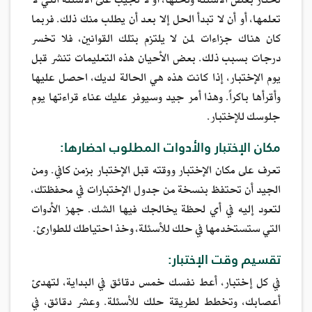
تختار بعض الأسئلة وتحلها، أو لا تجيب على الأسئلة التي لا
تعلمها، أو أن لا تبدأ الحل إلا بعد أن يطلب منك ذلك. فربما
كان هناك جزاءات لمن لا يلتزم بتلك القوانين، فلا تخسر
درجات بسبب ذلك. بعض الأحيان هذه التعليمات تنشر قبل
يوم الإختبار، إذا كانت هذه هي الحالة لديك، احصل عليها
وأقرأها باكراً. وهذا أمر جيد وسيوفر عليك عناء قراءتها يوم
جلوسك للإختبار.
مكان الإختبار والأدوات المطلوب احضارها:
تعرف على مكان الإختبار ووقته قبل الإختبار بزمن كافي. ومن
الجيد أن تحتفظ بنسخة من جدول الإختبارات في محفظتك،
لتعود إليه في أي لحظة يخالجك فيها الشك. جهز الأدوات
التي ستستخدمها في حلك للأسئلة، وخذ احتياطك للطوارئ.
تقسيم وقت الإختبار:
في كل إختبار، أعط نفسك خمس دقائق في البداية، لتهدئ
أعصابك، وتخطط لطريقة حلك للأسئلة. وعشر دقائق، في