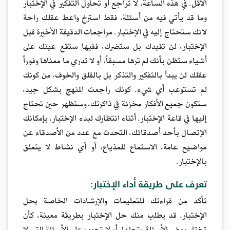
الأقل. في هذه الساعة، لا تراجع أو تحاول التفكير في الإختبار
وما قد يأتي فيه من أسئلة، فقط استرخ واعط عقلك راحة
لانك ستحتاج إليه في الإختبار. مراجعات الدقيقة الأخيرة قبل
الإختبار، لن تفيدك بل ستضرك، ففيها ستقع عينك على
أشياء ستظن بأنك لم ترها مسبقاً، أو لا تدري ما معناها وفوراً
عقلك لن يبدأ بالتفكير والتذكر بل بالقلق والخوف، من كونك
لم تستوعب أي شيء. كونك راجعت المنهج بشكل جيد،
ستكون جميع الأفكار مخزنة في ذاكرتك، وستظهر حين تحتاج
إليها في قاعة الإختبار. أثناء انتظارك لبدء الإختبار، بإمكانك
الإتصال بأحد أصدقائك، التحدث مع عدد من الأصدقاء عن
مواضيع عامة، الاستماع للمذياع، أو أي نشاط لا يتعلق
بالإختبار.
تعرف على طريقة أداء الإختبار:
تأكد من قراءتك للتعليمات والإرشادات الخاصة بحل
الإختبار. قد يطلب منك حل الإختبار بطريقة معينة، كأن