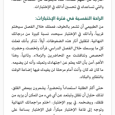
الدرجة من الفهم للمادة. هذه مجموعة من النصائح العامة،
والتي تساعدك في تحسين أدائك في الإختبارات.
الراحة النفسية في فترة الإختبارات:
من الطبيعي أن تشعر بالخوف، فعملك خلال الفصل سيختم
قريباً، وأدائك في الإختبار سيحدد نسبة كبيرة من درجاتك
النهائية. لتقليل آثار هذه الضغوطات، أولاً، تذكر بأنك فعلت
كل ما بوسعك خلال الفصل الدراسي، قرأت ولخصت، وحضرت
الحصص وتناقشت مع المحاضرين والزملاء. وثانياً، وهذا
الأهم، آمن بأن الله يعلم عن اجتهادك وتعبك، وأنه لن يضيعه.
ما كان قد كان، وأنت أمام مرحلة لن يفيدك فيها إضاعة الوقت
بالتفكير والبكاء.
حتى أكثر الطلبة استعداداً وتحضيراً، يشعرون ببعض القلق،
لذلك حاول أن تقلل وتبتعد عن أي شيء من الممكن أن يزيد من
قلقك، ويضخمه. في يوم الإختبار، اختم مراجعاتك النهائية
وتوجه إلى قاعة الإختبار مبكراً، قبل الإختبار بساعة على