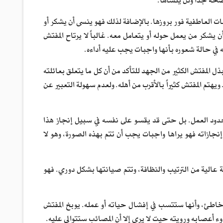
ضحة جداً ولن ينساها.
 العاطفية فور بروزها. بالإضافة لذلك فهو ينسى أن يشكر أو
ن يشكر من يعمل حوله أو يتعامل معه. غالباً لا يرتاح المفتش
 في حالة شعوره بأنها واجبات يجب عليه أداءه.
ل المفتش الكثير من الجهد للتأكد من أن كل ما يتعلق بعائلته
يهتم المفتش كثيراً بالأقرب من أهله. ولعدم سهولة التعبير عن
حدود العمل. بل حتى قد يقسو على نفسه في سبيل إنجاز هذا
نجازاته فهو يراها واجبات يجب أن تتم بهذه الصورة، وهو لا
عالية من الترتيب والنظافة، وتتم صيانتها بشكل دوري. فهو
اطئ، وأنها ستتسب في إفشال حياته أو عمله. يوبخ المفتش
ء أعصابه ورويته حيت لا يرى إلا أن المصائب ستتوالى عليه.