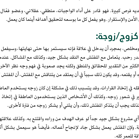
يه فرص كبيرة. فهو قادر على أداء الواجبات، منطقي، عقلاني، وعضو فعّا
لأمن والإستقرار. وهو يفعل كل ما بوسعه لتحقيق أهدافه أينما كان يعمل.
زوج/زوجة:
مخلص، بمجرد أن يدخل في علاقة فإنه سيستمر بها حتى نهايتها، وسيفعل ما
ر رحب. يتعامل مع المفتش مع النقد بشكل جيد، وكذلك مع المشاكل. عندما يت
لكثير من التقدير للحقائق والمنطق ولكنه يجد صعوبة في فهم وجه نظر الآخر
 أو يقنعه، وقد يكون ذلك سبباً في أن يعتقد من يتناقش مع المفتش، أن المفتش لا
 في إتخاذ القرارات، وقد يتسبب ذلك في مشكلة إن كان زوجه يستخدم العاطفة لإ
ر في شعور زوجه، وكذلك أن الأشخاص الذين يستخدمون العاطفة في إتخاذ الق
ذلك يجب أن يتذكر المفتش ذلك، وأن يثني أو يشكر زوجه من فترة لأخرى.
أي مشروع بشكل جيد جداً لو عرف الهدف من وراءه واقتنع به. وكذلك علاقت
مية. ولإن المفتش يعمل بشكل جاد لإنجاح أعماله، فأيضاً هو سيعمل بشكل 
ة للعمر كله.