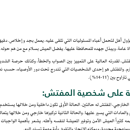
هل لتحمل أعباء المسئوليات التي تلقى عليه، يعمل بجد وإخلاص. دقيق ولديه
ياة عامة، ويبذل جهده للمحافطة عليها. يفضل العيش بسلام مع من هم حوله.
فتش، لقدرته العالية على التمييز بين الصواب والخطأ، وكذلك حرصة الشديد
م. والمفتش هو إحدى الشخصيات التي تندرج تحت دور الأوصياء، حسب نظر
ح بين (11-14%).
ة على شخصية المفتش:
م الخارجي، المفتش له حالتين. الحالة الأولى تكون داخلية ومن خلالها يستخ
والعادات التي يسير عليها. والحالة الثانية تركيزها خارجي ومن خلالها يتعال
همه كثيراً العيش الآمن وتوفير المعيشة لنفسه وأهله. يشعر بأهمية الواجبات
نهجية محددة، ويمكنه الإنجاز والتفوق بأية مهمة تسند إليه.