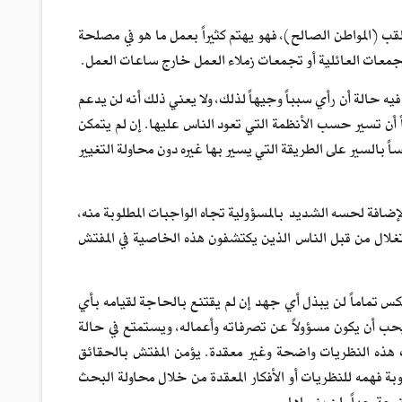
لقب (المواطن الصالح)، فهو يهتم كثيراً بعمل ما هو في مصلحة
لتجمعات العائلية أو تجمعات زملاء العمل خارج ساعات العمل.
فيه حالة أن رأي سبباً وجيهاً لذلك، ولا يعني ذلك أنه لن يدعم
اً أن تسير حسب الأنظمة التي تعود الناس عليها. إن لم يتمكن
بالسير على الطريقة التي يسير بها غيره دون محاولة التغيير
إضافة لحسه الشديد بالمسؤولية تجاه الواجبات المطلوبة منه،
تغلال من قبل الناس الذين يكتشفون هذه الخاصية في المفتش
عكس تماماً لن يبذل أي جهد إن لم يقتنع بالحاجة لقيامه بأي
حب أن يكون مسؤولاً عن تصرفاته وأعماله، ويستمتع في حالة
نت هذه النظريات واضحة وغير معقدة. يؤمن المفتش بالحقائق
بة فهمه للنظريات أو الأفكار المعقدة من خلال محاولة البحث