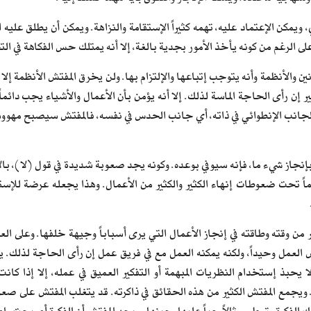
ويمكن الإعتماد عليه، تهمه كثيراً الإستقامة والنزاهة. ويمكن أن يطلق عليه 
على الرغم من كونه يأخذ الأمور بجدية بالغة، إلا أنه يمتلك حس الفكاهة في ا
ين والأنظمة وأنه يتوجب إتباعها والإلتزام بها. ولن يخرق المفتش الأنظمة إلا 
ير إن رأى الحاجة الماسة لذلك. إلا أنه يؤمن بأن الأعمال والأشياء يجب دائم
جانب الإنطوائي في ذاته، أي جانب الحدس في نفسه، فالمفتش سيصبح مهووساً 
إنجاز شيء ما، فإنه سيوفي بوعده. وكونه يجد صعوبة شديدة في قول (لا)، بال
اً تحت ضعوطات إنهاء الكثير والكثير من الأعمال. وهذا يجعله عرضة للإس
 من وقته وطاقته في إنجاز الأعمال التي يرى أسباباً وجيهة خلفها. وعلى ال
العمل وحيداً، ولكنه يمكنه العمل مع في فريق عمل إن رأى الحاجة لذلك. ي
ا يحبذ إستخدام النظريات المبهمة أو التفكير العميق في عمله، إلا إذا كا
 ويجمع المفتش الكثير من هذه الحقائق في ذاكرته. قد يتغلب المفتش على صعو