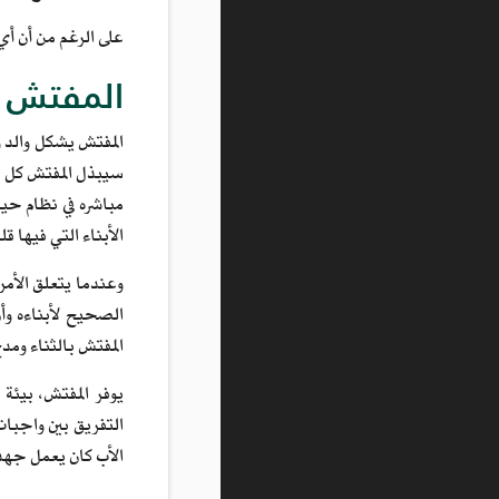
على الرغم من أن أي علاقة بين أشخاص من التصنيفات 
المفتش ك
المفتش يشكل والد 
سيبذل المفتش كل ما
مباشره في نظام حيا
الأبناء التي فيها قل
وعندما يتعلق الأمر
الصحيح لأبناءه وأن
المفتش بالثناء ومدح
يوفر المفتش، بيئة 
التفريق بين واجبات 
الأب كان يعمل جهد