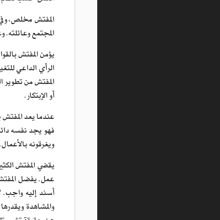
المفتش مخلص، وفي، 
المجتمع وعائلته. و
يؤمن المفتش بالقوان
الرأي الداعي للتغي
المفتش من تطوير ال
أو الإبتكار.
عندما يعد المفتش ب
فهو يجد نفسه دائم
ويغرقونه بالأعمال.
يقضي المفتش الكثير
عمل. يفضل المفتش 
أسند إليه واجب. ل
والمشاهدة ويقدرها.