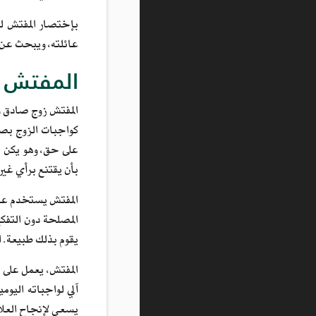
بإختصار المفتش لد
عائلته، ويبحث عن ا
المفتش ك
المفتش زوج صادق و
كواجبات الزوج بصد
على حق، وهو يكن ا
بأن يقتنع برأي غيره
المفتش يستخدم عقله
المصلحة دون التفكي
يقوم بذلك طبيعة. ل
المفتش، يعمل على 
آلي لواجباته اليو
يسعى لإنجاح العلاق