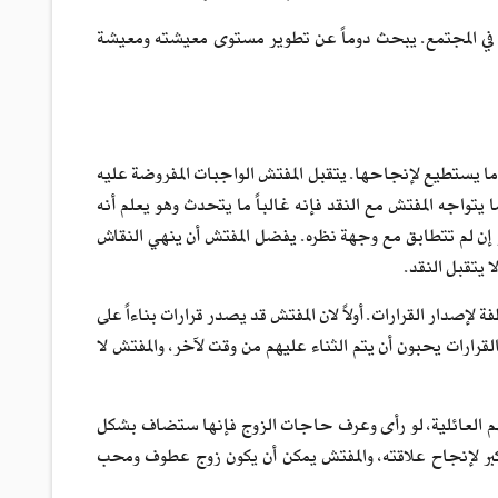
ل في المجتمع. يبحث دوماً عن تطوير مستوى معيشته ومعيشة
 يستطيع لإنجاحها. يتقبل المفتش الواجبات المفروضة عليه
واجه المفتش مع النقد فإنه غالباً ما يتحدث وهو يعلم أنه
 إن لم تتطابق مع وجهة نظره. يفضل المفتش أن ينهي النقاش
 يتقبل النقد.
صدار القرارات. أولاً لان المفتش قد يصدر قرارات بناءاً على
رارات يحبون أن يتم الثناء عليهم من وقت لآخر، والمفتش لا
هم العائلية، لو رأى وعرف حاجات الزوج فإنها ستضاف بشكل
أكبر لإنجاح علاقته، والمفتش يمكن أن يكون زوج عطوف ومحب