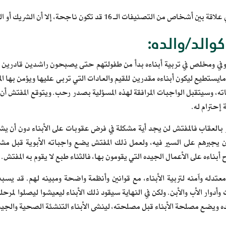
الـ 16 قد تكون ناجحة، إلا أن الشريك أو الزوج الطبيعي للمفتش هو: المروج (ESTP) أو المؤدي (ESFP).
والد/والده:
وفي ومخلص في تربية أبناءه بدأ من طفولتهم حتى يصبحون راشدين قادرين ع
يستطيع ليكون أبناءه مقدرين للقيم والعادات التي تربى عليها ويؤمن بها الم
ته، وسيتقبل الواجبات المرافقة لهذه المسؤلية بصدر رحب. ويتوقع المفتش أن
ة إحترام له.
 بالعقاب فالمفتش لن يجد أية مشكلة في فرض عقوبات على الأبناء دون أن ي
 يجبرهم على السير فيه، ولعمل ذلك المفتش يضع واجباته الأبوية قبل مشاعر
 أبناءه على الأعمال الجيده التي يقومون بها، فالثناء طبع لا يقوم به المفتش
معتدله وآمنه لتربية الأبناء، مع قوانين وأنظمة واضحة ومبينه لهم. قد يسبب 
وأدوار الأب والأبن. ولكن في النهاية سيقود ذلك الأبناء ليعيشوا ليصلوا لمرحل
ه ويضع مصلحة الأبناء قبل مصلحته، لينشى الأبناء التنشئة الصحية والجيد