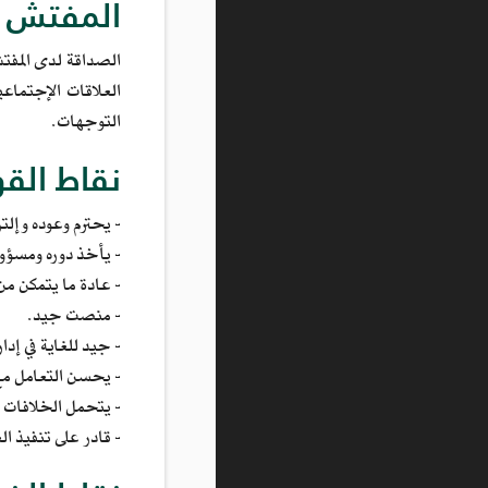
المفتش 
الصداقة لدى المفتش
العلاقات الإجتماع
التوجهات.
نقاط القو
- يحترم وعوده وإلتز
- يأخذ دوره ومسؤولي
- عادة ما يتمكن من
- منصت جيد.
- جيد للغاية في إدارة
- يحسن التعامل مع 
- يتحمل الخلافات 
- قادر على تنفيذ ال