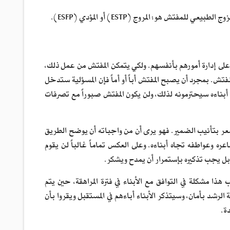
لى إدارة أمورهم بأنفسهم. ولكي يتمكن المفتش من عمل ذلك،
فتش. بمجرد أن يصبح المفتش أباً أو أماً فإن المسؤلية ستدخل
 أبناءه سيحترمونه لذلك، ولن يكون المفتش صبوراً مع تصرفات
شعر بتأنيب الضمير. فهو يرى أن من واجباته أن يوضح الطريق
ه وعواطفه تجاه أبناءه. وعلى العكس تماماً غالباً لن يقوم
. بل يجب تذكيره بإستمرار أن يمدح ويشكر.
هذا مشكلة في التوافق مع الأبناء في فترة المراهقة، حين يتم
ة الرشد بأمان، وسيتذكر الأبناء أباءهم في المستقبل ويقروا بأن
ة.