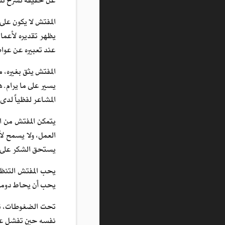
عن حقيقة تشرح تلك 
المفتش لا يكون على
يظهر تقديره لأعمال
عند تعبيره عن عواط
المفتش يثق بغيره، 
يسير على ما يرام. 
المشاعر لفظياً لدى 
يتمكن المفتش من ا
العمل، ولا يسمح لأ
يستحق الشكر على م
يحب المفتش التنظي
يحب أن يحاط دوماً 
تحت الضغوطات، قد 
نفسه حين تفشل عملي