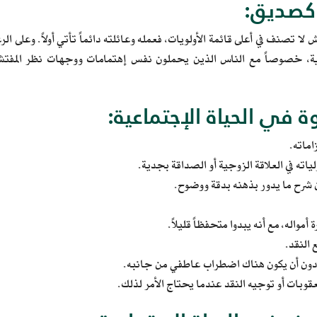
كصديق:
 لا تصنف في أعلى قائمة الأولويات، فعمله وعائلته دائماً تأتي أولاً. وعلى
ية، خصوصاً مع الناس الذين يحملون نفس إهتمامات ووجهات نظر المفتش،
ة في الحياة الإجتماعية:
اماته.
اته في العلاقة الزوجية أو الصداقة بجدية.
 شرح ما يدور بذهنه بدقة ووضوح.
 أمواله، مع أنه يبدوا متحفظاً قليلاً.
النقد.
دون أن يكون هناك اضطراب عاطفي من جانبه.
عقوبات أو توجيه النقد عندما يحتاج الأمر لذلك.