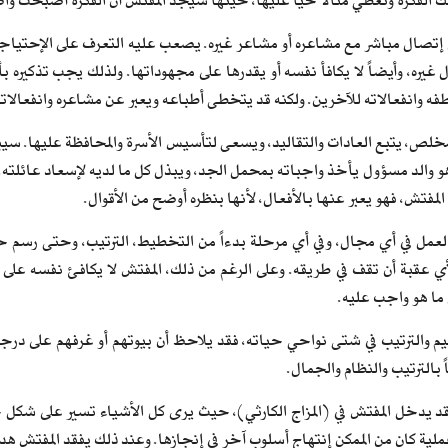
الفكرة وتعطي مثالاً حياً عليها، حينها سيجد المفتش أن الفكرة أصبحت وا
 إتصال مباشر مع مشاعره أو مشاعر غيره. يصعب عليه التعرف على الإحتياجات
 غيره، وأيضاً لا يكافأ نفسه أو يقدرها على مجهوداتها. ولذلك يجب تذكيره بأ
فه وانفعالاته للآخرين. ولكنه قد يتخطى أطباعه ويعبر عن مشاعره وانفعالاته
مخلص، يتبع العادات والتقاليد، ويسعى لتأسيس الأسرة والمحافظة عليها. سيبذ
هو والد مسؤول يأخذ واجباته بمحمل الجد، ويبذل كل ما لديه لإسعاد عائلته. و
المفتش، فهو يعبر عنها بالأفعال، لأنها بنظره أوضح من الأقوال.
لعمل في أي مجال، وفي أي مرحلة بدءاً من التخطيط، الترتيب، وحتى رسم 
ي عقبة أن تقف في طريقه. وعلى الرغم من ذلك، المفتش لا يكافئ نفسه على إ
ا هو واجب عليه.
م والترتيب في شتى نواحي حياته، فقد يلاحظ أن بيوتهم أو غرفهم على درجة 
بالترتيب والنظام والجمال.
يدخل المفتش في (المزاج الكارثي)، حيث يرى كل الأشياء تسير على شكل خ
ة كان من الممكن إنتهاج أسلوب آخر في إنجازها. وعند ذلك يفقد المفتش هدو