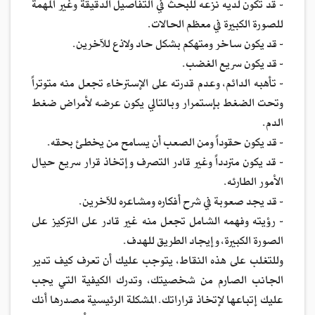
- قد تكون لديه نزعه للبحث في التفاصيل الدقيقة وغير المهمة
للصورة الكبيرة في معظم الحالات.
- قد يكون ساخر ومتهكم بشكل حاد ولاذع للآخرين.
- قد يكون سريع الغضب.
- تأهبه الدائم، وعدم قدرته على الإسترخاء تجعل منه متوتراً
وتحت الضغط بإستمرار وبالتالي يكون عرضه لأمراض ضغط
الدم.
- قد يكون حقوداً ومن الصعب أن يسامح من يخطئ بحقه.
- قد يكون متردداً وغير قادر التصرف وإتخاذ قرار سريع حيال
الأمور الطارئه.
- قد يجد صعوبة في شرح أفكاره ومشاعره للآخرين.
- رؤيته وفهمه الشامل تجعل منه غير قادر على التركيز على
الصورة الكبيرة، وإيجاد الطريق للهدف.
وللتغلب على هذه النقاط، يتوجب عليك أن تعرف كيف تدير
الجانب الصارم من شخصيتك، وتدرك الكيفية التي يجب
عليك إتباعها لإتخاذ قراراتك. المشكلة الرئيسية مصدرها أنك