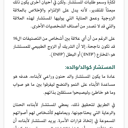
لكثرة وسمو طلبات المستشار. ولكن في أحيان أخرى يكون ذلك
مبعثاً للتقدير، لأنه يدل على الإلتزام والإخلاص بالعلاقة
الزوجية وعمق العناية التي يوليها المستشار لهذه العلاقة
والتي قد لا تصدر من أصناف الشخصيات الأخرى.
على الرغم من أن أي علاقة بين أشخاص من التصنيفات ال16
قد تكون ناجحة، إلا أن الشريك أو الزوج الطبيعي للمستشار
هو: المخترع (ENTP) أو البطل (ENFP).
المستشار كوالد/والده:
عادة ما يكون المستشار والد حنون وراعي لأبناءه. هدفه هو
مساعدة الأبناء على النمو والنضج ليفرقوا بين ما هو صواب
وما هو خاطئ، وليصبحوا مستقلين بذاتهم.
في الطريق لتحقيق ذلك، يعطي المستشار لأبناءه الحنان
والرعاية التي يحتاجونها، ويعاملهم كأشخاص لهم أصواتهم
المسموعة في إتخاذ قرارات الأسرة. يريد المستشار لأبناءه أن