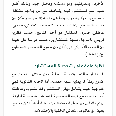
الآخرين ومعاونتهم. وهو مستمع ومحلل جيد. ولذلك أطلق
عليه اسم المستشار، كونه يتعاطف مع من يواجه مشكلة،
ويستمع إليه ولا يشعر بالرضا عن نفسه إلا حينما يتمكن من
مساعدة صاحب المشكلة. ميوله الشخصية: انطوائي، حدسي،
عاطفي، صارم. المستشار هو أحد المثاليين حسب نظرية
كريسي للأمزجة. نسبة المستشارين، حسب دراسة على عينة
من الشعب الأمريكي هي الأقل بين جميع الشخصيات وتتراوح
بين (1-3%).
نظرة عامة على شخصية المستشار:
المستشار حالته الرئيسية داخلية ومن خلالها يتعامل مع
الأمور وفقاً لما يمليه عليه حدسه. أما الحالة الثانوية فهي
خارجية حيث يتعامل ويقرر المستشار وفقاً لشعوره وعاطفته
أوما يتناسب مع قيمه الشخصية. المستشار شخصية لطيفة،
تهتم بالناس من حولها، معقدة. والمستشار أيضاً فنان ومبدع،
يعيش في عالم من المعاني المخفية والإحتمالات.