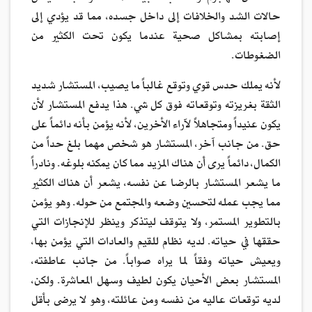
حالات الشد والخلافات إلى داخل جسده، مما قد يؤدي إلى
إصابته بمشاكل صحية عندما يكون تحت الكثير من
الضغوطات.
لأنه يملك حدس قوي وتوقع غالباً ما يصيب، المستشار شديد
الثقة بغريزته وتوقعاته فوق كل شي. هذا يدفع المستشار لأن
يكون عنيداً ومتجاهلاً لآراء الأخرين، لأنه يؤمن بأنه دائماً على
حق. من جانب آخر، المستشار هو شخص مهما بلغ حداً من
الكمال، دائماً يرى أن هناك المزيد مما كان يمكنه بلوغه. ونادراً
ما يشعر المستشار بالرضا عن نفسه، يشعر أن هناك الكثير
مما يجب عمله لتحسين وضعه والمجتمع من حوله. وهو يؤمن
بالتطوير المستمر، ولا يتوقف ليتذكر وينظر للإنجازات التي
حققها في حياته. لديه نظام للقيم والعادات التي يؤمن بها،
ويعيش حياته وفقاً لما يراه صواباً. من جانب عاطفته،
المستشار بعض الأحيان يكون لطيف وسهل المعاشرة. ولكن،
لديه توقعات عاليه من نفسه ومن عائلته، وهو لا يرضى بأقل