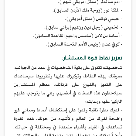
- آدم ساندلر (ممثل أمريكي شهير).
- الملكة نور (زوجة ملك الأردن السابق).
- جيمي فوكس (ممثل أمريكي).
- الخميني (رجل دين وزعيم إيراني سابق).
- أسامة بن لادن (مؤسس وزعيم القاعدة السابق).
- كوفي عنان (رئيس الأمم المتحدة السابق).
تعزيز نقاط قوة المستشار:
شخصيتك تتفوق على بقية الشخصيات في عدد من الجوانب،
معرفتك بهذه النقاط، وتركيزك عليها وتطويرها سيساعدك
على التميز والنبوغ على قرنائك. معظم المستشارين
سيلاحظون هذه الصفات في أنفسهم، وهي ما يتوجب عليهم
التركيز عليه ورعايته:
- لديك نظرة ثاقبة وقدرة على إستكشاف أنماط ومعاني غير
واضحة لغيرك من العالم والأشياء من حولك. هذه القدرة
تساعدك في القيام بأشياء متعددة في ومختلفة في حياتك.