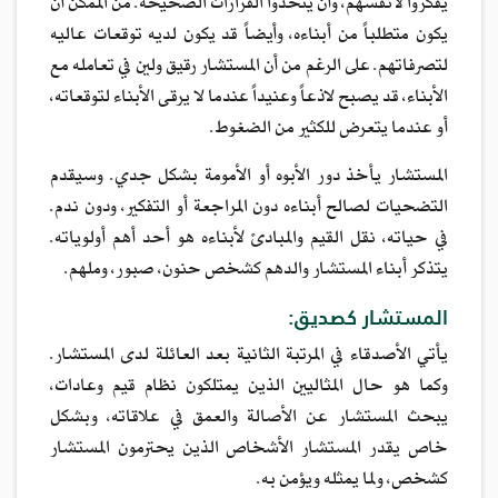
يفكروا لأنفسهم، وأن يتخذوا القرارات الصحيحة. من الممكن أن
يكون متطلباً من أبناءه، وأيضاً قد يكون لديه توقعات عاليه
لتصرفاتهم. على الرغم من أن المستشار رقيق ولين في تعامله مع
الأبناء، قد يصبح لاذعاً وعنيداً عندما لا يرقى الأبناء لتوقعاته،
أو عندما يتعرض للكثير من الضغوط.
المستشار يأخذ دور الأبوه أو الأمومة بشكل جدي. وسيقدم
التضحيات لصالح أبناءه دون المراجعة أو التفكير، ودون ندم.
في حياته، نقل القيم والمبادئ لأبناءه هو أحد أهم أولوياته.
يتذكر أبناء المستشار والدهم كشخص حنون، صبور، وملهم.
المستشار كصديق:
يأتي الأصدقاء في المرتبة الثانية بعد العائلة لدى المستشار.
وكما هو حال المثاليين الذين يمتلكون نظام قيم وعادات،
يبحث المستشار عن الأصالة والعمق في علاقاته، وبشكل
خاص يقدر المستشار الأشخاص الذين يحترمون المستشار
كشخص، ولما يمثله ويؤمن به.