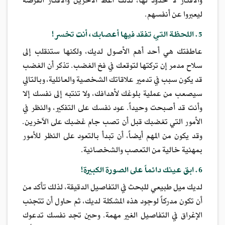
والأفكار لا حدود لها، لذلك أعط الآخرين والأفكار الفرصة
ليعبروا عن أنفسهم.
5. اللحظة التي تفقد فيها أعصابك، أنت تخسر!
عاطفتك هي أحد أهم الأصول لديك، ولكنها ستنقلب إلى
سلاح مدمر إن تركتها لتوقعك في فخ الغضب. تذكر أن الغضب
قد يكون سبب في تدمير علاقاتك الشخصية والعائلية، وبالتالي
سيصعب من عملية بلوغك لأهدافك، ولا تنتبه إلى نفسك إلا
وأنت قد أصبحت وحيداً. عود نفسك على التفكير، والنظر في
الأمور التي تغضبك قبل أن تصب جام غضبك على الآخرين.
وقد يكون من المهم أيضاً، أن تبدأ بالتعود على النظر للأمور
بمهنية خالية من التعصب والشخصانية.
6. ابق عينك دائماً على الصورة الكبيرة!
لديك ميل طبيعي للبحث في التفاصيل الدقيقة، لذلك تأكد من
أن تكون مدركاً لوجود هذه المشكلة لديك، ثم حاول أن تتجنب
الإغراق في التفاصيل الغير مهمة. وحين تجد نفسك تدعوك