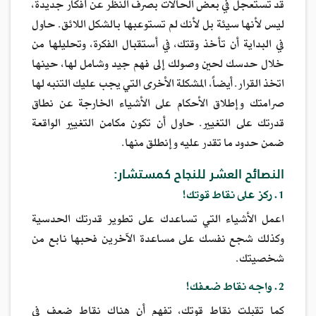
قد تستعجل في بعض الحالات بصرف النظر عن أفكار جديدة،
ليس لأنها سيئة بل لأنك لم تستوعبها بالشكل اللائق. حاول
في البداية أن تأخذ وقتك، في أستقبال الفكرة، وتحليلها من
خلال حدسك لحين وصولك إلى فهم جيد وشامل لها، حينها
اتخذ القرار. أيضاً، المشكلة الأخرى التي يجب عليك التنبه لها
صرامتك وإطلاق الأحكام على الأشياء الخارجة عن نطاق
قدرتك على التغيير. حاول أن تكون مكامن التغيير الواقعة
ضمن حدود ما تقدر عليه وإنطلق منها.
النصائح العشر للنجاح كمستشار:
1. ركز على نقاط قوتك!
اعمل الأشياء التي تساعدك على تطوير قدرتك الحدسية
وكذلك شجع نفسك على مساعدة الآخرين فحبها نابع من
شخصيتك.
2. واجه نقاط ضعفك!
كما تقبلت نقاط قوتك، تفهم أن هناك نقاط ضعف في