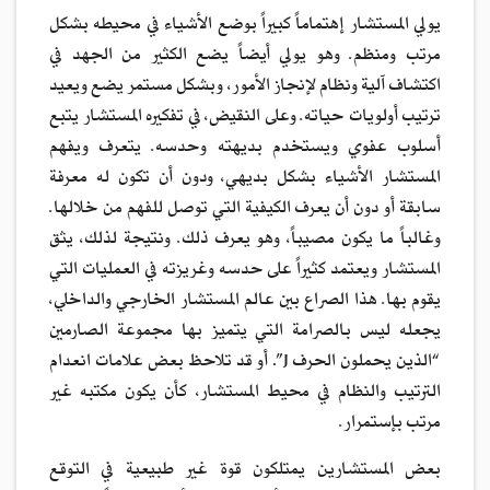
يولي المستشار إهتماماً كبيراً بوضع الأشياء في محيطه بشكل
مرتب ومنظم. وهو يولي أيضاً يضع الكثير من الجهد في
اكتشاف آلية ونظام لإنجاز الأمور، وبشكل مستمر يضع ويعيد
ترتيب أولويات حياته. وعلى النقيض، في تفكيره المستشار يتبع
أسلوب عفوي ويستخدم بديهته وحدسه. يتعرف ويفهم
المستشار الأشياء بشكل بديهي، ودون أن تكون له معرفة
سابقة أو دون أن يعرف الكيفية التي توصل للفهم من خلالها.
وغالباً ما يكون مصيباً، وهو يعرف ذلك. ونتيجة لذلك، يثق
المستشار ويعتمد كثيراً على حدسه وغريزته في العمليات التي
يقوم بها. هذا الصراع بين عالم المستشار الخارجي والداخلي،
يجعله ليس بالصرامة التي يتميز بها مجموعة الصارمين
“الذين يحملون الحرف J”. أو قد تلاحظ بعض علامات انعدام
الترتيب والنظام في محيط المستشار، كأن يكون مكتبه غير
مرتب بإستمرار.
بعض المستشارين يمتلكون قوة غير طبيعية في التوقع