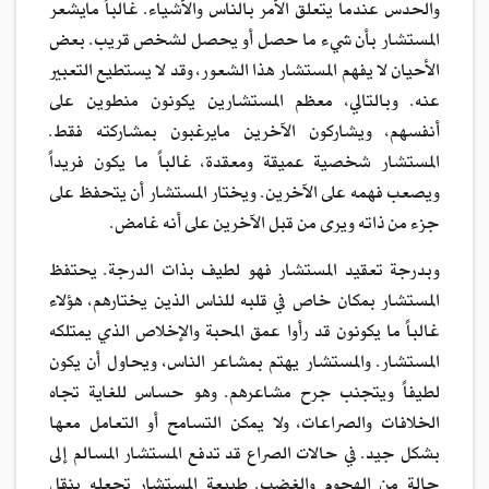
والحدس عندما يتعلق الأمر بالناس والأشياء. غالباً مايشعر
المستشار بأن شيء ما حصل أو يحصل لشخص قريب. بعض
الأحيان لا يفهم المستشار هذا الشعور، وقد لا يستطيع التعبير
عنه. وبالتالي، معظم المستشارين يكونون منطوين على
أنفسهم، ويشاركون الآخرين مايرغبون بمشاركته فقط.
المستشار شخصية عميقة ومعقدة، غالباً ما يكون فريداً
ويصعب فهمه على الآخرين. ويختار المستشار أن يتحفظ على
جزء من ذاته ويرى من قبل الآخرين على أنه غامض.
وبدرجة تعقيد المستشار فهو لطيف بذات الدرجة. يحتفظ
المستشار بمكان خاص في قلبه للناس الذين يختارهم، هؤلاء
غالباً ما يكونون قد رأوا عمق المحبة والإخلاص الذي يمتلكه
المستشار. والمستشار يهتم بمشاعر الناس، ويحاول أن يكون
لطيفاً ويتجنب جرح مشاعرهم. وهو حساس للغاية تجاه
الخلافات والصراعات، ولا يمكن التسامح أو التعامل معها
بشكل جيد. في حالات الصراع قد تدفع المستشار المسالم إلى
حالة من الهجوم والغضب. طبيعة المستشار تجعله ينقل