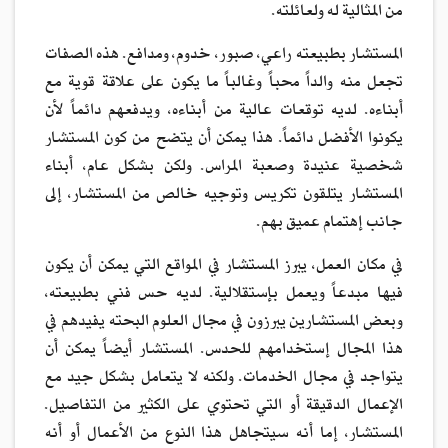
من المثالية له ولعائلته.
المستشار بطبيعته راعي، صبور، خدوم، ومدافع. هذه الصفات
تجعل منه والداً محباً وغالباً ما يكون على علاقة قوية مع
أبناءه. لديه توقعات عالية من أبناءه، ويدفعهم دائماً لأن
يكونوا الأفضل دائماً. هذا يمكن أن يتضح من كون المستشار
شخصية عنيدة وصعبة المراس. ولكن بشكل عام، أبناء
المستشار يتلقون تكريس وتوجيه خالص من المستشار، إلى
جانب إهتمام عميق بهم.
في مكان العمل، يبرز المستشار في المواقع التي يمكن أن يكون
فيها مبدعاً ويعمل بإستقلالية. لديه حس فني بطبيعته،
وبعض المستشارين يبرزون في مجال العلوم البحته يفيدهم في
هذا المجال إستخدامهم للحدس. المستشار أيضاً يمكن أن
يتواجد في مجال الخدمات. ولكنه لا يتعامل بشكل جيد مع
الإعمال الدقيقة أو التي تحتوي على الكثير من التفاصيل.
المستشار، إما أنه سيتجاهل هذا النوع من الأعمال أو أنه