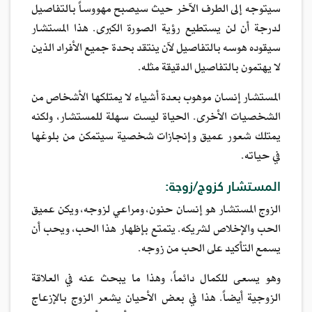
سيتوجه إلى الطرف الآخر حيث سيصبح مهووساً بالتفاصيل
لدرجة أن لن يستطيع رؤية الصورة الكبرى. هذا المستشار
سيقوده هوسه بالتفاصيل لآن ينتقد بحدة جميع الأفراد الذين
لا يهتمون بالتفاصيل الدقيقة مثله.
المستشار إنسان موهوب بعدة أشياء لا يمتلكها الأشخاص من
الشخصيات الأخرى. الحياة ليست سهلة للمستشار، ولكنه
يمتلك شعور عميق وإنجازات شخصية سيتمكن من بلوغها
في حياته.
المستشار كزوج/زوجة:
الزوج المستشار هو إنسان حنون، ومراعي لزوجه، ويكن عميق
الحب والإخلاص لشريكه. يتمتع بإظهار هذا الحب، ويحب أن
يسمع التأكيد على الحب من زوجه.
وهو يسعى للكمال دائماً، وهذا ما يبحث عنه في العلاقة
الزوجية أيضاً. هذا في بعض الأحيان يشعر الزوج بالإزعاج