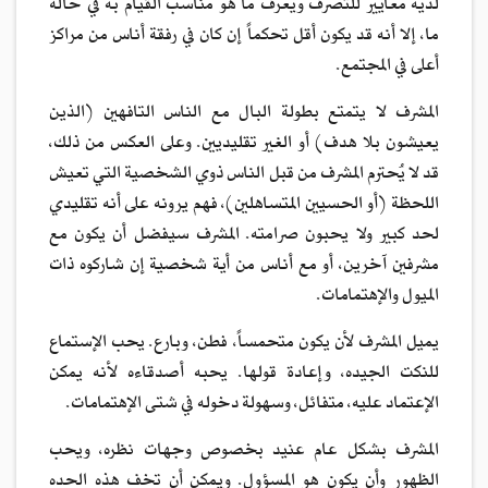
لديه معايير للتصرف ويعرف ما هو مناسب القيام به في حالة
ما، إلا أنه قد يكون أقل تحكماً إن كان في رفقة أناس من مراكز
أعلى في المجتمع.
المشرف لا يتمتع بطولة البال مع الناس التافهين (الذين
يعيشون بلا هدف) أو الغير تقليديين. وعلى العكس من ذلك،
قد لا يُحترم المشرف من قبل الناس ذوي الشخصية التي تعيش
اللحظة (أو الحسيين المتساهلين)، فهم يرونه على أنه تقليدي
لحد كبير ولا يحبون صرامته. المشرف سيفضل أن يكون مع
مشرفين آخرين، أو مع أناس من أية شخصية إن شاركوه ذات
الميول والإهتمامات.
يميل المشرف لأن يكون متحمساً، فطن، وبارع. يحب الإستماع
للنكت الجيده، وإعادة قولها. يحبه أصدقاءه لأنه يمكن
الإعتماد عليه، متفائل، وسهولة دخوله في شتى الإهتمامات.
المشرف بشكل عام عنيد بخصوص وجهات نظره، ويحب
الظهور وأن يكون هو المسؤول. ويمكن أن تخف هذه الحده