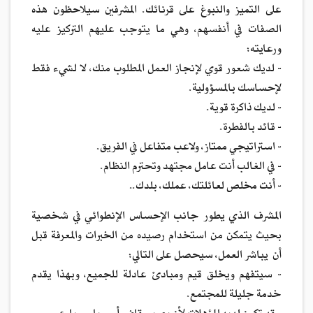
على التميز والنبوغ على قرنائك. المشرفين سيلاحظون هذه
الصفات في أنفسهم، وهي ما يتوجب عليهم التركيز عليه
ورعايته:
- لديك شعور قوي لإنجاز العمل المطلوب منك، لا لشيء فقط
لإحساسك بالمسؤولية.
- لديك ذاكرة قوية.
- قائد بالفطرة.
- استراتيجي ممتاز، ولاعب متفاعل في الفريق.
- في الغالب أنت عامل مجتهد وتحترم النظام.
- أنت مخلص لعائلتك، عملك، بلدك..
المشرف الذي يطور جانب الإحساس الإنطوائي في شخصية
بحيث يتمكن من استخدام رصيده من الخبرات والمعرفة قبل
أن يباشر العمل، سيحصل على التالي:
- سيتفهم ويخلق قيم ومبادئ عادلة للجميع، وبهذا يقدم
خدمة جليلة للمجتمع.