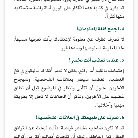
ستحتاج لأن تنظر في أفكارك بترو، لتستوعب الصورة الكاملة.
قد يكون في كتابة هذه الأفكار على الورق أداة رائعة ستستفيد
منها كثيراً.
4. اجمع كافة المعلومات!
لا تصرف نظرك عن معلومة لإعتقادك بأنك تعرفها مسبقاً.
خذ المعلومة، استوعبها وبعدها قرر.
5. عندما تغضب أنت تخسر!
إهتمامك بالقيم أمر رائع، ولكن لا تدمر أفكارك بالوقوع في فخ
الغضب. الغضب سيضر بعلاقاتك الشخصية، وسيجرح
الآخرين. حاول أن تتأنى وتنظر في الموضوع قبل أن تطلق
غضبك على الآخرين. وتذكر أن الخلافات لا تحل إلا بطريقة
مهنية وأخلاقية.
6. تصرف على طبيعتك في العلاقات الشخصية!
قد لا تكون صاحب مشاعر فياضة، فأنت تبحث عن التوافق
العقلي قبل العاطفي. توقع أن تتحدث أفعالك أكثر من أقوالك