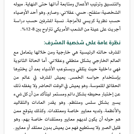
والتنسيق وترتيب الأعمال ومتابعة أدائها حتى النهاية. ميوله
الشخصية: منفتح، حسي، عقلاني، وصارم. وهو أحد الأوصياء
حسب نظرية كريسي للأمزجة. نسبة المشرفين حسب دراسة
أجريت على عينة من الشعب الأمريكي تتراوح بين 8-12%.
نظرة عامة على شخصية المشرف:
المشرف حالته الرئيسية هي خارجية ومن خلالها يتعامل مع
العالم الخارجي بشكل منطقي وعقلاني. أما الحالة الثانوية
فهي داخلية حيث يتلقي ويستوعب الأشياء بعد أن يختبرها
بإستخدام حواسه الخمس. يعيش المشرف في عالم من
الحقائق الملموسة، وهو يعيش في الوقت الحاضر ولا يغفله ذلك
عن إختبار محيطه بشكل دائم ومستمر ليتأكد من أن كل شيء
يسير بشكل سلس ومنتظم. وهو يقدر العادات والتقاليد
والأنظمة، ولديه معايير خاصة ومعتقدات. وكذلك يتوقع ممن
هم حوله أن يكون لديهم معايير ومعتقدات خاصة بهم، وهو
قليل الصبر ولا يستطيع فهم من يعيش بدون معتقد أو معايير.