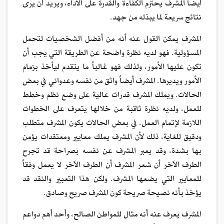
أيضاً المشرف يحترم الكفاءة والقدرة على الأداء، ويريد أن يرى
نتائج سريعة لما يبذله من جهد.
المشرف يمكن القول عنه أنه من أفضل الشخصيات لتحمل
المسؤولية. فهو لديه نظرة واضحة عن الطريقة التي يجب أن
تكون عليها الأمور، ولذلك فهو غالباً ما يتقدم ليأخذ بزمام
الأمور ويديرها. المشرف أيضاً واثق من نفسه وعدواني في بعض
الحالات. ويملك المشرف قدرات عالية على وضع نظم وخطط
للعمل، ولديه نظرة ثاقبة من خلالها يتعرف على الخطوات
اللازمة لإتمام العمل. في بعض الحالات يكون المشرف متطلب
ودقيق للغاية، ذلك لأن المشرف يملك معايير ومعتقدات يؤمن
بها بشدة، وقد يعبر المشرف عن نفسه بصراحة قد تجرح
الطرف الآخر أن شعر المشرف أن الطرف الآخر لا يعمل وفقاً
للمعايير التي يضعها المشرف. ولكن هذا التعبير والنقد قد
يؤخذ بأنه نصيحة صريحة كون المشرف صريح وصادق.
المشرف يعرف عنه أنه مثال للمواطن الصالح، وأحد أهم دواعم