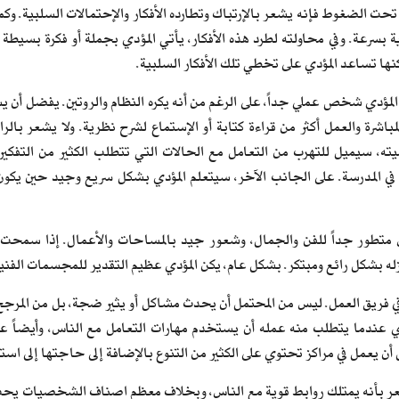
 تحت الضغوط فإنه يشعر بالإرتباك وتطارده الأفكار والإحتمالات السلبية. 
ة بسرعة. وفي محاولته لطرد هذه الأفكار، يأتي المؤدي بجملة أو فكرة بسيطة
نها تساعد المؤدي على تخطي تلك الأفكار السلبية.
المؤدي شخص عملي جداً، على الرغم من أنه يكره النظام والروتين. يفضل أن يس
مباشرة والعمل أكثر من قراءة كتابة أو الإستماع لشرح نظرية. ولا يشعر بالر
 سيميل للتهرب من التعامل مع الحالات التي تتطلب الكثير من التفكير وا
في المدرسة. على الجانب الآخر، سيتعلم المؤدي بشكل سريع وجيد حين يكون
تطور جداً للفن والجمال، وشعور جيد بالمساحات والأعمال. إذا سمحت له 
ه بشكل رائع ومبتكر. بشكل عام، يكن المؤدي عظيم التقدير للمجسمات الفنية، و
في فريق العمل. ليس من المحتمل أن يحدث مشاكل أو يثير ضجة، بل من المرجح
ؤدي عندما يتطلب منه عمله أن يستخدم مهارات التعامل مع الناس، وأيضاً ع
يعمل في مراكز تحتوي على الكثير من التنوع بالإضافة إلى حاجتها إلى است
ر بأنه يمتلك روابط قوية مع الناس، وبخلاف معظم اصناف الشخصيات يحب ال