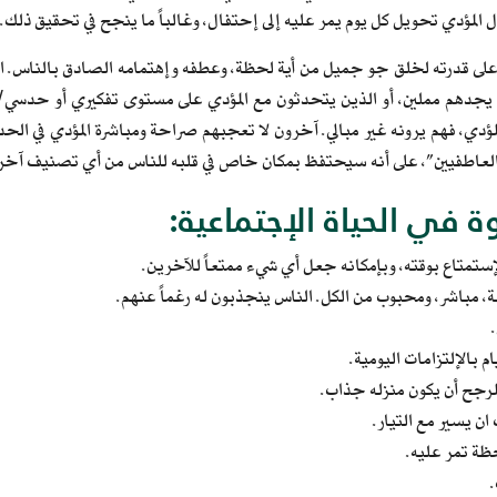
 المؤدي تحويل كل يوم يمر عليه إلى إحتفال، وغالباً ما ينجح في تحقيق ذلك.
على قدرته لخلق جو جميل من أية لحظة، وعطفه وإهتمامه الصادق بالناس. ال
 يجدهم مملين، أو الذين يتحدثون مع المؤدي على مستوى تفكيري أو حدسي/
ؤدي، فهم يرونه غير مبالي. آخرون لا تعجبهم صراحة ومباشرة المؤدي في ال
العاطفيين”، على أنه سيحتفظ بمكان خاص في قلبه للناس من أي تصنيف آخر
ة في الحياة الإجتماعية:
تمتاع بوقته، وبإمكانه جعل أي شيء ممتعاً للآخرين.
ة، مباشر، ومحبوب من الكل. الناس ينجذبون له رغماً عنهم.
م بالإلتزامات اليومية.
لمرجح أن يكون منزله جذاب.
ان يسير مع التيار.
ظة تمر عليه.