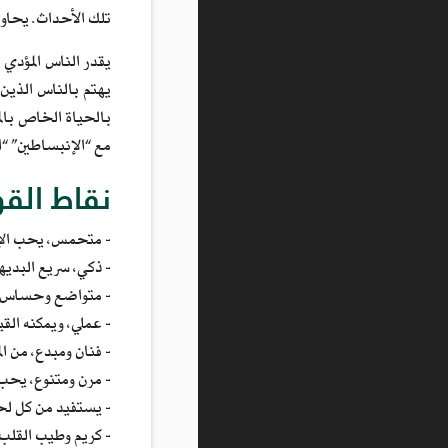
تلك الأحداث. يحاول
يقدر الناس المؤدي 
يهتم بالناس الذين
بالحياة الخاص بالم
مع “الإنبساطين” “
نقاط القو
- متحمس، يحب الإس
- ذكي، سريع البديه
- متواضع وحساس.
- عملي، ويمكنه القيا
- فنان ومبدع، من ا
- مرن ومتنوع، يحب 
- يستفيد من كل لح
- كريم وطيب القلب.