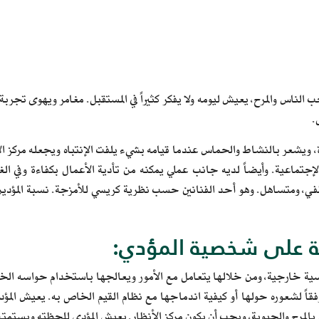
لناس والمرح، يعيش ليومه ولا يفكر كثيراً في المستقبل. مغامر ويهوى تجربة
.
ة، ويشعر بالنشاط والحماس عندما قيامه بشيء يلفت الإنتباه ويجعله مركز ال
لإجتماعية. وأيضاً لديه جانب عملي يمكنه من تأدية الأعمال بكفاءة وفي ا
ي، ومتساهل. وهو أحد الفنانين حسب نظرية كريسي للأمزجة. نسبة المؤدي
ة على شخصية المؤدي:
سية خارجية، ومن خلالها يتعامل مع الأمور ويعالجها باستخدام حواسه الخم
فقاً لشعوره حولها أو كيفية اندماجها مع نظام القيم الخاص به. يعيش الم
بالمرح والحيوية، ويحب أن يكون مركز الأنظار. يعيش المؤدي للحظته ويستمتع ب