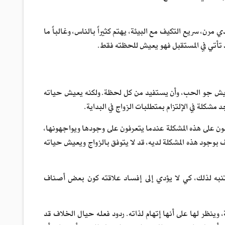
رن، سريع التكيف مع البيئة، يهتم كثيراً بالناس، وغالباً ما
 تأتي في المستقبل فهو يعيش للحظته فقط.
 يعيش جو الحب، وأن يستفيد من كل لحظة. ولكنه يعيش حياته
مشكلة في الإلتزام بمتطلبات الزواج في البداية.
غلبون على هذه المشكلة عندما يتعرفون على وجودها ويواجهونها،
 بوجود هذه المشكلة لديه، قد لا يتوفق بالزواج ويعيش حياته
 يتنبه لذلك، كي لا يؤدي إلى إفساد علاقته كون بعض أصناف
ينظر لها على أنها إتهام لذاته. ردود فعله حيال الخلاف قد