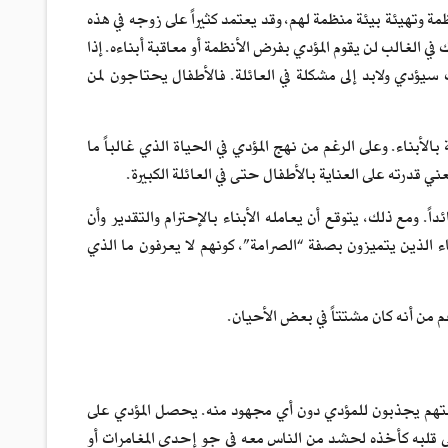
ة وتهيئة بيئة منظمة لهم، وقد يعتمد كثيراً على زوجه في هذه
 الغالب لن يقوم المؤدي بفرض الأنظمة أو معاقبة أبناءه. إذا
 سيؤدي ولابد إلى مشكلة في العائلة. فالأطفال يحتاجون لمن
 بالأبناء. وعلى الرغم من نهج المؤدي في الحياة الذي غالباً ما
ني قدرته على العناية بالأطفال حتى في العائلة الكبيرة.
ً. ومع ذلك، يتوقع أن يعامله الأبناء بالإحترام والتقدير وأن
ناء الذين يتميزون بصفة “الصرامة”، كونهم لا يعرفون ما الذي
غم من أنه كان مشتتاً في بعض الأحيان.
بيعتهم يجذبون للمؤدي دون أي مجهود منه. يحصل المؤدي على
لى قلبه كأخذه لحشد من الناس معه في جو إحدى المغامرات أو