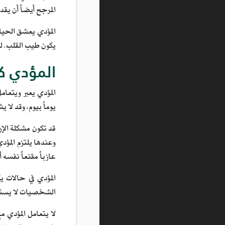
المرجح أيضاً أن يق
المؤدي يعشق الحياة
يكون طيب القلب. لد
المؤدي ك
المؤدي يعبر ويتعا
يوماً بيوم، وقد لا
قد تكون مشكلة الإر
وعندها يلتزم المؤد
عازباً مقنعاً نفسه
المؤدي في حالات ي
الشخصيات لا يستطي
لا يتعامل المؤدي م