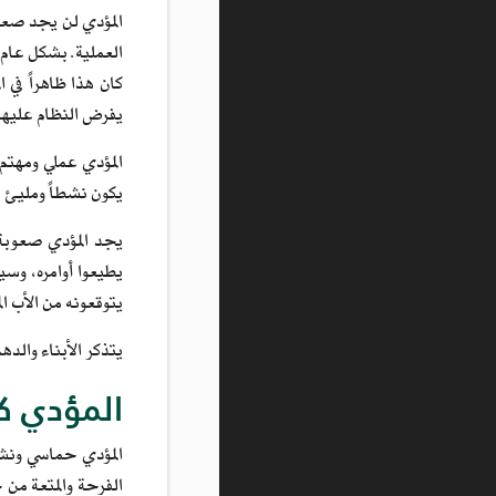
المؤدي لن يجد صعوب
العملية. بشكل عام،
كان هذا ظاهراً في 
يفرض النظام عليهم
المؤدي عملي ومهتم ف
يكون نشطاً ومليئ با
يجد المؤدي صعوبة ف
يطيعوا أوامره، وسي
يتوقعونه من الأب ال
يتذكر الأبناء والده
المؤدي ك
المؤدي حماسي ونشي
الفرحة والمتعة من 