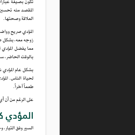
تكون بصيغة عبارات 
المقصد منه تحسين 
العلاقة وصحتها.
المؤدي صريح وواضح
زوجه معه، بشكل صري
مما يفضل المؤدي ا
بالوقت الحاضر، سيف
بشكل عام المؤدي ش
لحياة الناس. المؤ
طعماً آخراً.
على الرغم من أن أي علاقة بين أشخاص من التصنيفات 
المؤدي كو
السير وفق التيار، 