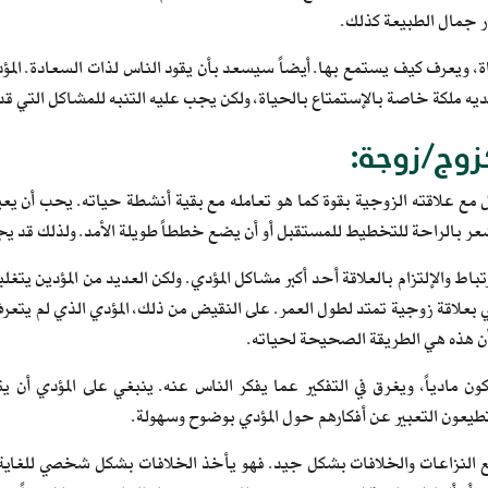
در جمال الطبيعة كذلك.
، ويعرف كيف يستمع بها. أيضاً سيسعد بأن يقود الناس لذات السعادة. المؤدي م
يه ملكة خاصة بالإستمتاع بالحياة، ولكن يجب عليه التنبه للمشاكل التي قد
زوج/زوجة:
مل مع علاقته الزوجية بقوة كما هو تعامله مع بقية أنشطة حياته. يحب أن
 يشعر بالراحة للتخطيط للمستقبل أو أن يضع خططاً طويلة الأمد. ولذلك قد يجد 
تباط والإلتزام بالعلاقة أحد أكبر مشاكل المؤدي. ولكن العديد من المؤدين يت
ي بعلاقة زوجية تمتد لطول العمر. على النقيض من ذلك، المؤدي الذي لم يتعرف
 أن هذه هي الطريقة الصحيحة لحياته.
كون مادياً، ويغرق في التفكير عما يفكر الناس عنه. ينبغي على المؤدي أن
عون التعبير عن أفكارهم حول المؤدي بوضوح وسهولة.
ع النزاعات والخلافات بشكل جيد. فهو يأخذ الخلافات بشكل شخصي للغاية، و