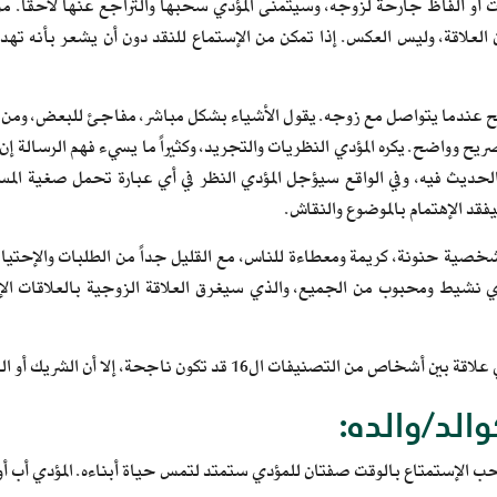
أو ألفاظ جارحة لزوجه، وسيتمنى المؤدي سحبها والتراجع عنها لاحقاً. من أ
العلاقة، وليس العكس. إذا تمكن من الإستماع للنقد دون أن يشعر بأنه ته
 عندما يتواصل مع زوجه. يقول الأشياء بشكل مباشر، مفاجئ للبعض، ومن 
ح وواضح. يكره المؤدي النظريات والتجريد، وكثيراً ما يسيء فهم الرسالة إن 
لحديث فيه، وفي الواقع سيؤجل المؤدي النظر في أي عبارة تحمل صغية الم
قد الإهتمام بالموضوع والنقاش.
خصية حنونة، كريمة ومعطاءة للناس، مع القليل جداً من الطلبات والإحتي
دي نشيط ومحبوب من الجميع، والذي سيغرق العلاقة الزوجية بالعلاقات الإ
ال16 قد تكون ناجحة، إلا أن الشريك أو الزوج الطبيعي للمؤدي هو: المفتش (ISTJ) أو المدافع (ISFJ).
الد/والده:
وحب الإستمتاع بالوقت صفتان للمؤدي ستمتد لتمس حياة أبناءه. المؤدي أب أو 