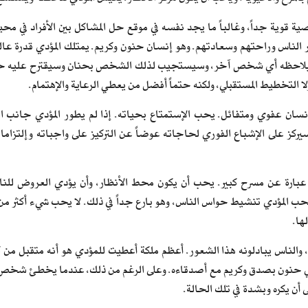
 قوية جداً، وغالباً ما يجد نفسه في موقع حل المشاكل بين الأفراد في محي
 الناس وراحتهم وسعادتهم. وهو إنسان حنون وكريم. يمتلك المؤدي قدرة ع
يلاحظه أي شخص آخر، وسيستجيب لذلك الشخص بحنان وسيقترح عليه حل مش
ا التخطيط المستقبلي، ولكنه حتماً أفضل من يعطي الرعاية والإهتمام.
إنسان عفوي ومتفائل. يحب الإستمتاع بحياته. إذا لم يطور المؤدي جانب 
يركز على الإشباع الفوري لحاجاته عوضاً عن التركيز على واجباته وإلتزاما
 عبارة عن مسرح كبير. يحب أن يكون محط الأنظار، وأن يؤدي العروض للنا
ب المؤدي تنشيط حواس الناس، وهو بارع جداً في ذلك. لا يحب شيء أكثر من أ
ها.
 والناس يبادلونه هذا الشعور. أعظم ملكة أعطيت للمؤدي هو أنه متقبل من
ي حنون بصدق وكريم مع أصدقاءه. وعلى الرغم من ذلك، عندما يخطئ شخص ما عل
 أن يكره وبشدة في تلك الحالة.