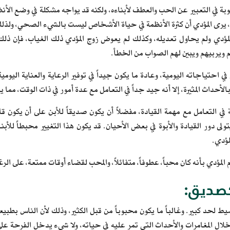
ة في التعبير عن الحب والعطف لأبناءه، ولكنه قد يواجه مشكلة في وضع الأنظم
 يرى المؤدي أن كثرة الأنظمة في حياة الأشخاص ليست بالشيء الصحي، ولذلك في
المؤدي ولم يحاول تعديله، وكذلك لم يعوض زوج المؤدي ذلك الغياب، فإن ذلك
 ويربيهم ويبين لهم الصواب من الخطأ.
ي احتياجاته اليومية، وعادة ما يكون جيداً في توفير الرعاية والعناية اليومية
لأحداث المثيرة، إلا أنه جيد جداً في التعامل مع عدة أمور في ذات الوقت، مما يع
ي التعامل مع مهمة القيادة، مفضلاً أن يكون صديقاً للأبن على أن يكون قائدا
تولى دور القيادة والأبوة في بعض الأحيان. قد يكون هذا التغيير محبطاً للأب
مؤدي.
م المؤدي بأنه كان محباً، عطوفاً، متفائلاً، والمحب لقضاء أوقات ممتعة، على الر
صديق:
ط لحد كبير. وغالباً ما يكون محبوباً من قبل الكثير، وذلك لأن الناس بط
خلال المغامرات والأحداث التي تمر عليه في حياته، ولا شيء يدخل الفرحة ع