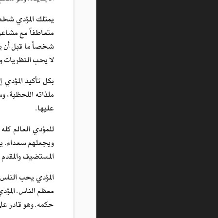
يمتلك المؤدي شخصية
متعاطفاً مع مشاعر
شخصاً ما قبل أن 
لا يحب النظريات ول
بكل تأكيد المؤدي 
ملذاته اللحظية، وس
عليها.
للمؤدي العالم كله
ويجعلهم سعداء. يح
المستضيف والمقدم ل
المؤدي يحب الناس،
معظم الناس. المؤد
حكمه. وهو قادر على